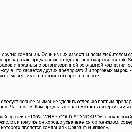
 другие компании. Одни из них известны всем любителям сп
 о препаратах, продаваемых под торговой маркой «Arnold S
оваров и правильно организованной рекламной компании, с
у, а что касается других предприятий и торговых марок, к
ем не менее, имеют огромный спрос на рынке.
, следует особое внимание уделить отдельно взятым преп
зни. Частности. Ком предлагает рассмотреть пятерку самы
чный протеин «100% WHEY GOLD STANDARD», популярный с
ислот, к тому же он хорошо усваивается организмом, соде
оторого является компания «Optimum Nutrition».