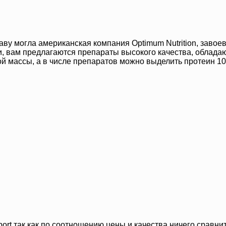
аву могла американская компания Optimum Nutrition, заво
и, вам предлагаются препараты высокого качества, облада
й массы, а в числе препаратов можно выделить протеин 10
rt так как по соотношению цены и качества ничего сравнить