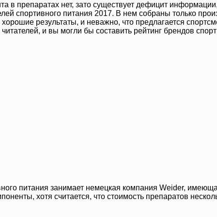
та в препаратах нет, зато существует дефицит информации
лей спортивного питания 2017. В нем собраны только про
орошие результаты, и неважно, что предлагается спортсм
итателей, и вы могли бы составить рейтинг брендов спорти
ного питания занимает немецкая компания Weider, имеюща
оненты, хотя считается, что стоимость препаратов нескольк