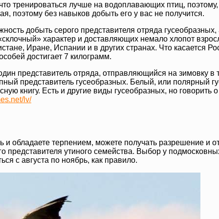
то тренироваться лучше на водоплавающих птиц, поэтому, с
ная, поэтому без навыков добыть его у вас не получится.
ожность добыть серого представителя отряда гусеобразных, 
склочный» характер и доставляющих немало хлопот взросл
тане, Иране, Испании и в других странах. Что касается Ро
особей достигает 7 килограмм.
 один представитель отряда, отправляющийся на зимовку в
пный представитель гусеобразных. Белый, или полярный гус
асную книгу. Есть и другие виды гусеобразных, но говорить 
es.net/lv/
ь и обладаете терпением, можете получать разрешение и о
 представителя утиного семейства. Выбор у подмосковных 
ся с августа по ноябрь, как правило.