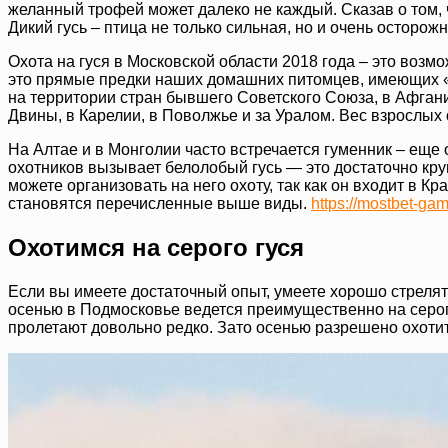
желанный трофей может далеко не каждый. Сказав о том, ч
Дикий гусь – птица не только сильная, но и очень осторож
Охота на гуся в Московской области 2018 года – это возм
это прямые предки наших домашних питомцев, имеющих «
на территории стран бывшего Советского Союза, в Афганис
Двины, в Карелии, в Поволжье и за Уралом. Вес взрослых 
На Алтае и в Монголии часто встречается гуменник – еще
охотников вызывает белолобый гусь — это достаточно кру
можете организовать на него охоту, так как он входит в Кр
становятся перечисленные выше виды.
https://mostbet-gam
Охотимся на серого гуся
Если вы имеете достаточный опыт, умеете хорошо стрелят
осенью в Подмосковье ведется преимущественно на серого
пролетают довольно редко. Зато осенью разрешено охотить