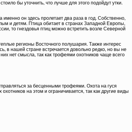
тоило бы уточнить, что лучше для этого подойдут утки.
а именно он здесь пролетает два раза в год. Собственно,
ым и детям. Птица обитает в странах Западной Европы,
ссии, то гнездовья птиц можно встретить возле Северной
 теплые регионы Восточного полушария. Также интерес
ь, в нашей стране встречается довольно редко, но вы не
о них нет смысла, так как трофеями охотников чаще всего
тправляться за бесценными трофеями. Охота на гуся
охотников на этом и ограничивается, так как другие виды