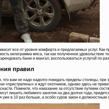
зависит все от уровня комфорта и предлагаемых услуг. Как 
мость килограмма мяса, так как полученное удовольствие то
арендовать баню и мангал, воспользоваться услугой по ра
ения правил
то вам не надо надолго покидать пределы столицы, при это
они «пристреляны» и ждут охотников, однако здесь не привет
асти. Помните, что наказание за отсутствие путевки состав
могут лишить любимого занятия на два долгих года, приде
я уже в 10 раз больше, а особо суров закон к должностны