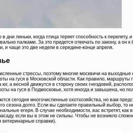
в дни линьки, когда птица теряет способность к перелету, и
ально палками. За это придется отвечать по закону, а он к
, и чаще это две недели в середине-конце апреля.
вье
сленные стрессы, поэтому многие москвичи на выходные от
охоты на гуся в Московской области. Как правило, маршруты
юг, а весной движутся в сторону своих гнездовий, располо
оты на гуся в Подмосковье, хотя иногда и завышена, но пол
тся сегодня многочисленные охотхозяйства, но вам предс
 сезона долго. Если вы сделаете правильный выбор, то не п
нальные егеря. В случае необходимости, вас встретят, как 
засаду, если вы в этом не сильны. Чтобы не возникло слож
я ветеринарные справки).