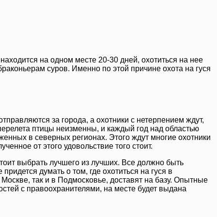
 находится на одном месте 20-30 дней, охотиться на нее
 браконьерам суров. Именно по этой причине охота на гуся
правляются за города, а охотники с нетерпением ждут,
 перелета птицы неизменны, и каждый год над областью
женных в северных регионах. Этого ждут многие охотники
ученное от этого удовольствие того стоит.
тоит выбрать лучшего из лучших. Все должно быть
ридется думать о том, где охотиться на гуся в
в Москве, так и в Подмосковье, доставят на базу. Опытные
ностей с правоохранителями, на месте будет выдана