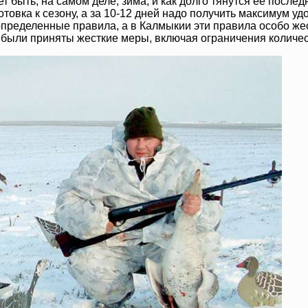
т быть, на самом деле, зима, и как долго тянутся ее послед
отовка к сезону, а за 10-12 дней надо получить максимум 
 определенные правила, а в Калмыкии эти правила особо же
были приняты жесткие меры, включая ограничения количеств