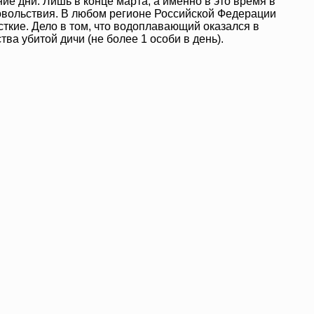
ние дни. Лишь в конце марта, а именно в это время в
удовольствия. В любом регионе Российской Федерации
сткие. Дело в том, что водоплавающий оказался в
а убитой дичи (не более 1 особи в день).