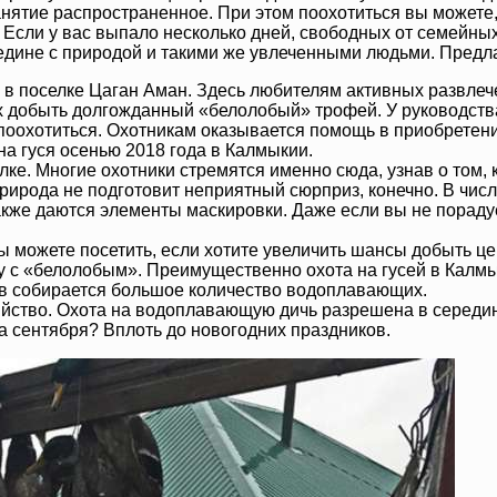
анятие распространенное. При этом поохотиться вы можете,
 Если у вас выпало несколько дней, свободных от семейных
едине с природой и такими же увлеченными людьми. Предла
в поселке Цаган Аман. Здесь любителям активных развлече
добыть долгожданный «белолобый» трофей. У руководства
поохотиться. Охотникам оказывается помощь в приобретении
на гуся осенью 2018 года в Калмыкии.
е. Многие охотники стремятся именно сюда, узнав о том, к
 природа не подготовит неприятный сюрприз, конечно. В чис
акже даются элементы маскировки. Даже если вы не пораду
ы можете посетить, если хотите увеличить шансы добыть ц
чу с «белолобым». Преимущественно охота на гусей в Калм
ков собирается большое количество водоплавающих.
яйство. Охота на водоплавающую дичь разрешена в середин
ла сентября? Вплоть до новогодних праздников.