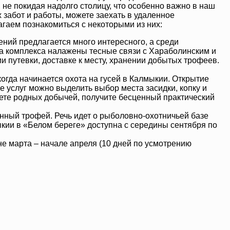
 не покидая надолго столицу, что особенно важно в наш
 забот и работы, можете заехать в удаленное
гаем познакомиться с некоторыми из них:
ний предлагается много интересного, а среди
 комплекса налажены тесные связи с Хараболинским и
 путевки, доставке к месту, хранении добытых трофеев.
огда начинается охота на гусей в Калмыкии. Открытие
ле услуг можно выделить выбор места засидки, копку и
ете родных добычей, получите бесценный практический
енный трофей. Речь идет о рыболовно-охотничьей базе
ыкии в «Белом береге» доступна с середины сентября по
е марта – начале апреля (10 дней по усмотрению