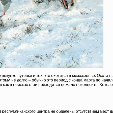
 покупке путевки и тех, кто охотится в межсезонье. Охота н
оэтому, не долго – обычно это период с конца марта по нач
 как в поисках стаи приходится немало поколесить. Хотелос
 республиканского центра не обделены отсутствием мест дл