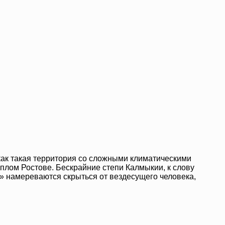
 как такая территория со сложными климатическими
плом Ростове. Бескрайние степи Калмыкии, к слову
х» намереваются скрыться от вездесущего человека,