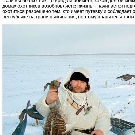
Если вы не охотник, то вряд ли поймете, какой долгой може
домах охотников возобновляется жизнь – начинается подг
охотиться разрешено тем, кто имеет путевку и соблюдает
республике на грани выживания, поэтому правительством 