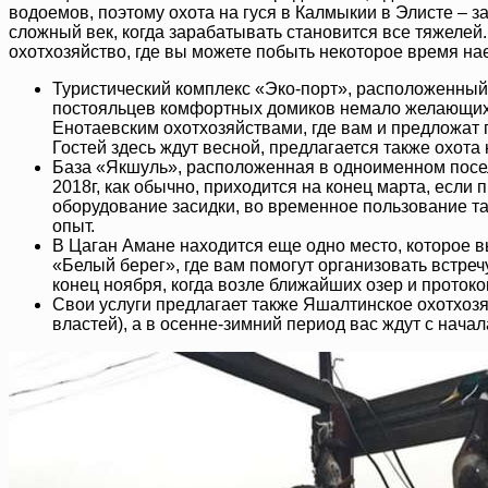
водоемов, поэтому охота на гуся в Калмыкии в Элисте – з
сложный век, когда зарабатывать становится все тяжелей.
охотхозяйство, где вы можете побыть некоторое время на
Туристический комплекс «Эко-порт», расположенный 
постояльцев комфортных домиков немало желающих 
Енотаевским охотхозяйствами, где вам и предложат 
Гостей здесь ждут весной, предлагается также охота 
База «Якшуль», расположенная в одноименном поселк
2018г, как обычно, приходится на конец марта, если
оборудование засидки, во временное пользование т
опыт.
В Цаган Амане находится еще одно место, которое в
«Белый берег», где вам помогут организовать встре
конец ноября, когда возле ближайших озер и прото
Свои услуги предлагает также Яшалтинское охотхоз
властей), а в осенне-зимний период вас ждут с нача