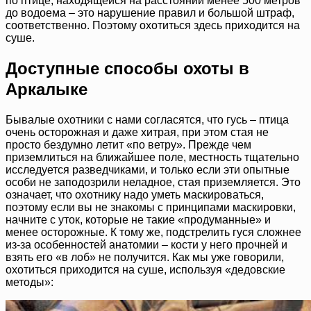
по птице, находящейся на расстоянии менее 500 метров
до водоема – это нарушение правил и большой штраф,
соответственно. Поэтому охотиться здесь приходится на
суше.
Доступные способы охоты в
Аркалыке
Бывалые охотники с нами согласятся, что гусь – птица
очень осторожная и даже хитрая, при этом стая не
просто бездумно летит «по ветру». Прежде чем
приземлиться на ближайшее поле, местность тщательно
исследуется разведчиками, и только если эти опытные
особи не заподозрили неладное, стая приземляется. Это
означает, что охотнику надо уметь маскироваться,
поэтому если вы не знакомы с принципами маскировки,
начните с уток, которые не такие «продуманные» и
менее осторожные. К тому же, подстрелить гуся сложнее
из-за особенностей анатомии – кости у него прочней и
взять его «в лоб» не получится. Как мы уже говорили,
охотиться приходится на суше, используя «дедовские
методы»: