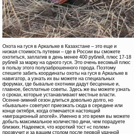
Охота на гуся в Аркалыке в Казахстане – это еще и
низкая стоимость путевки – где в России вы сможете
охотиться, заплатив в день менее 400 рублей, плюс 17-18
рублей за марку на одного гуся. Это очень весомый плюс
в пользу этого полузаброшенного города. Поэтому
спешите забить координаты охоты на гуся в Аркалыке в
навигатор, а узнать их вы можете на специальных
форумах, где бывалые охотники дадут бесценные и,
главное, бесплатные советы. Здесь же вы можете узнать
о сроках, которые устанавливают местные власти.
Осенне-зимний сезон длиться довольно долго, но
«бывалые» советуют приезжать сюда в середине или
конце октября, когда отмечается настоящий
«миграционный апогей». Именно в это время вы можете
добыть максимальное количество дичи, чем порадуете
близких. Надеемся, что короткий тост «с полем»
прозвучит и за вашим столом после первой удачной