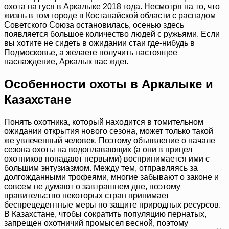
охота на гуся в Аркалыке 2018 года. Несмотря на то, что
жизнь в том городе в Костанайской области с распадом
Советского Союза остановилась, осенью здесь
появляется большое количество людей с ружьями. Если
вы хотите не сидеть в ожидании стаи где-нибудь в
Подмосковье, а желаете получить настоящее
наслаждение, Аркалык вас ждет.
Особенности охоты в Аркалыке и
Казахстане
Понять охотника, который находится в томительном
ожидании открытия нового сезона, может только такой
же увлеченный человек. Поэтому объявление о начале
сезона охоты на водоплавающих (а они в прицел
охотников попадают первыми) воспринимается ими с
большим энтузиазмом. Между тем, отправляясь за
долгожданными трофеями, многие забывают о законе и
совсем не думают о завтрашнем дне, поэтому
правительство некоторых стран принимает
беспрецедентные меры по защите природных ресурсов.
В Казахстане, чтобы сократить популяцию пернатых,
запрещен охотничий промысел весной, поэтому