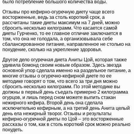
было потребление большого количества воды.
Отзывы про кефирно-огуречную диету чаще всего
восторженные, ведь за столь короткий срок, а
рассчитаны такие диеты максимум на 7 дней, можно
сбросить несколько килограмм. Что касается самой
диеты Гурченко, то ее главное отличие заключается в
том, что она не голодала, а организовывала себе
сбалансированное питание, направленное не столько на
похудение, сколько на укрепление здоровья.
Другое дело огуречная диета Аниты Цой, которая также
удивила бомонд своим новым образом. Здесь звезда
основной упор сделала именно на раздельное питание, а
многие отзывы о огуречно-кефирной диете по ее
методике говорят о том, что всего за три дня можно
сбросить несколько килограмм. По этой методике вы
должны в первый день съедать примерно 2 килограмма
огурцов, и лишь перед сном можете выпить стакан
нежирного кефира. Второй день она сделала
исключительно кефирным, а на третий день Анита целый
день ела нежирный творог. Отзывы и результаты
кефирно-огуречной диеты по Цой – это восторженные
рассказы о том, как в столь короткий срок можно реально
похудеть.