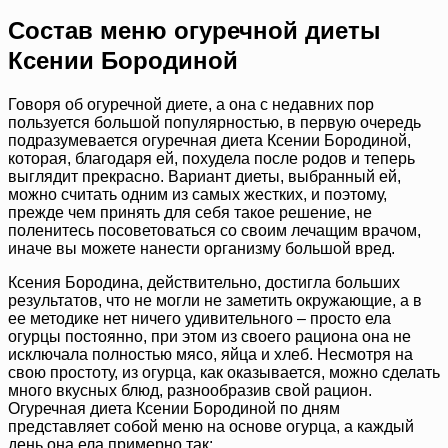
Состав меню огуречной диеты
Ксении Бородиной
Говоря об огуречной диете, а она с недавних пор
пользуется большой популярностью, в первую очередь
подразумевается огуречная диета Ксении Бородиной,
которая, благодаря ей, похудела после родов и теперь
выглядит прекрасно. Вариант диеты, выбранный ей,
можно считать одним из самых жестких, и поэтому,
прежде чем принять для себя такое решение, не
поленитесь посоветоваться со своим лечащим врачом,
иначе вы можете нанести организму большой вред.
Ксения Бородина, действительно, достигла больших
результатов, что не могли не заметить окружающие, а в
ее методике нет ничего удивительного – просто ела
огурцы постоянно, при этом из своего рациона она не
исключала полностью мясо, яйца и хлеб. Несмотря на
свою простоту, из огурца, как оказывается, можно сделать
много вкусных блюд, разнообразив свой рацион.
Огуречная диета Ксении Бородиной по дням
представляет собой меню на основе огурца, а каждый
день она ела примерно так: