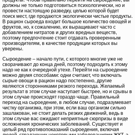
должны не только подготовиться психологически, но и
провести настоящую разведку, целью которой будет
поиск мест, где продаются экологически чистые продукты.
В рацион сыроеда входит большое количество овощей и
фруктов, но, к сожалению, их выращивают часто с
добавлением нитратов и других вредных веществ,
поэтому предпочтение стоит отдавать проверенным
производителям, в качестве продукции которых вы
уверены.
Сыроедение – начало пути, с которого многие уже не
сворачивают до конца дней, поэтому подходить к этому
надо не как к очередной утехе. Перейти на сыроедение
можно двумя способами: одни считают, что включать
сырые овощи в рацион надо постепенно, другие
являются сторонниками резкого перехода. Желаемый
результат в этом случае наступает быстрее, но и срывы в
этом случае происходят гораздо чаще. Правильный
переход на сыроедение, в любом случае, подразумевает
чистку организма, при этом, если ваш организм сильно
зашлакован, не стоит делать резких движений, ведь в
этом случае вас ожидают неприятные сюрпризы в виде
осложнения хронических заболеваний. Существует и
целый ряд противопоказаний сыроедения, включая
людей, страдающих некоторыми заболеваниями ЖКТ, а