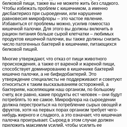
белковой пищи, также вы не можете жить без сладкого.
Чтобы избежать проблем с кишечником, а именно
дисбактериоз при сыроедении, или нарушение
равновесия микрофлоры – это частое явление.
Избавиться от проблемы можно, усилив гомеостаз
кишечной палочки. Для этого вы должны включить в
рацион питания больше сырой клетчатки – любимых
продуктов кишечной палочки, вы также должны снизить
число патогенных бактерий в кишечнике, питающихся
белковой пищей.
Многие утверждают, что отказ от пищи животного
происхождения, а также от вареной и жареной пищи,
способствует доминированию в кишечнике бактерий
кишечно палочки, а не бифидобактерий. Это
утверждение специалисты не поддерживают и советуют
относиться к таким высказываниям осторожней, а
бактериям, населяющим наш организм, по большому
счету, все равно, какие продукты ест человек – они будут
потреблять то же самое. Микрофлора на сыроедении
должна перестроиться на потребление сырых овощей и
фруктов, хотя на первых порах организм требует чего-
нибудь жирного и сладкого, а это означает, что кишечная
палочка проигрывает. Сыроед в этом случае должен
приложить максимум усилий, чтобы усилить ее