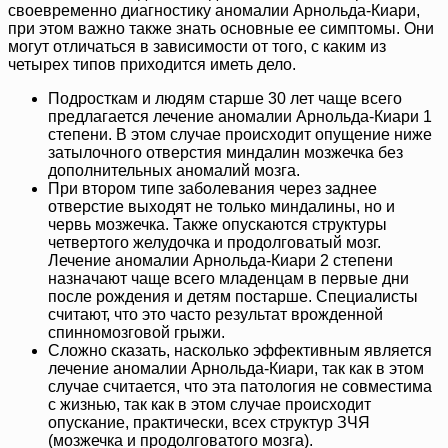
своевременно диагностику аномалии Арнольда-Киари,
при этом важно также знать основные ее симптомы. Они
могут отличаться в зависимости от того, с каким из
четырех типов приходится иметь дело.
Подросткам и людям старше 30 лет чаще всего
предлагается лечение аномалии Арнольда-Киари 1
степени. В этом случае происходит опущение ниже
затылочного отверстия миндалин мозжечка без
дополнительных аномалий мозга.
При втором типе заболевания через заднее
отверстие выходят не только миндалины, но и
червь мозжечка. Также опускаются структуры
четвертого желудочка и продолговатый мозг.
Лечение аномалии Арнольда-Киари 2 степени
назначают чаще всего младенцам в первые дни
после рождения и детям постарше. Специалисты
считают, что это часто результат врожденной
спинномозговой грыжи.
Сложно сказать, насколько эффективным является
лечение аномалии Арнольда-Киари, так как в этом
случае считается, что эта патология не совместима
с жизнью, так как в этом случае происходит
опускание, практически, всех структур ЗЧЯ
(мозжечка и продолговатого мозга).