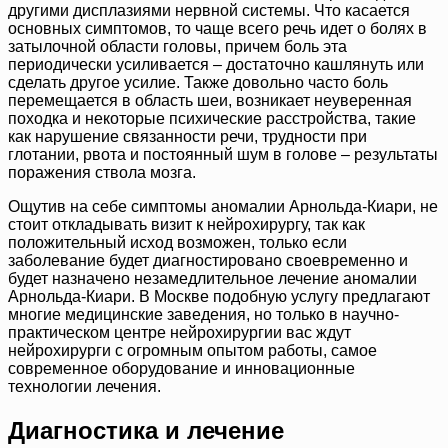
другими дисплазиями нервной системы. Что касается
основных симптомов, то чаще всего речь идет о болях в
затылочной области головы, причем боль эта
периодически усиливается – достаточно кашлянуть или
сделать другое усилие. Также довольно часто боль
перемещается в область шеи, возникает неуверенная
походка и некоторые психические расстройства, такие
как нарушение связанности речи, трудности при
глотании, рвота и постоянный шум в голове – результаты
поражения ствола мозга.
Ощутив на себе симптомы аномалии Арнольда-Киари, не
стоит откладывать визит к нейрохирургу, так как
положительный исход возможен, только если
заболевание будет диагностировано своевременно и
будет назначено незамедлительное лечение аномалии
Арнольда-Киари. В Москве подобную услугу предлагают
многие медицинские заведения, но только в научно-
практическом центре нейрохирургии вас ждут
нейрохирурги с огромным опытом работы, самое
современное оборудование и инновационные
технологии лечения.
Диагностика и лечение