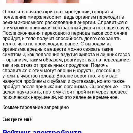
О том, что начался криз на сыроедении, говорит и
появление «мерзлявости», ведь организм переходит в
режим экономного расходования энергии. Справиться с
этим можно принимая контрастный душ и посещая сауну.
После окончания переходного периода такое состояние
пройдет, и тело получит способность долго сохранять
тепло, чего не происходило ранее. С выводом из
организма вредных веществ можно связать такие
симптомы, как появление вздутия живота и лишних газов
– организм, таким образом, реагирует, как на переедание,
так и на отказ от привычных продуктов. Помочь
справиться с этим могут овощи и фрукты, способные
утолить чувство голода. Вполне вероятно, что у вас
начнутся проблемы с зубами и суставами, но это также
пройдет после привыкания организма. Сыроедение – это
целая наука жить, поэтому стоит пройти и через процесс
психических нарушений, но это явление временное.
Комментирование запрещено
Смотрите ещё
Рейтинг электробритв