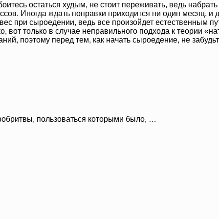
итесь остаться худым, не стоит переживать, ведь набрать в
в. Иногда ждать поправки приходится ни один месяц, и даж
 вес при сыроедении, ведь все произойдет естественным пут
о, вот только в случае неправильного подхода к теории «н
ий, поэтому перед тем, как начать сыроедение, не забудь
робритвы, пользоваться которыми было, …