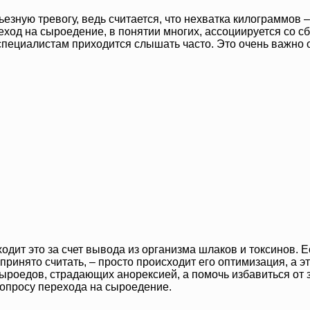
зную тревогу, ведь считается, что нехватка килограммов – 
од на сыроедение, в понятии многих, ассоциируется со сб
специалистам приходится слышать часто. Это очень важно 
дит это за счет вывода из организма шлаков и токсинов. Е
ринято считать, – просто происходит его оптимизация, а эт
сыроедов, страдающих анорексией, а помочь избавиться о
вопросу перехода на сыроедение.