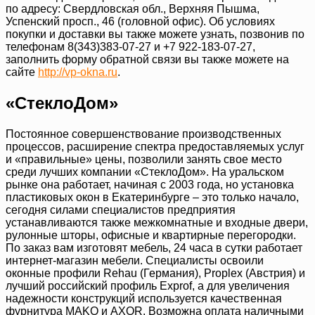
по адресу: Свердловская обл., Верхняя Пышма,
Успенский просп., 46 (головной офис). Об условиях
покупки и доставки вы также можете узнать, позвонив по
телефонам 8(343)383-07-27 и +7 922-183-07-27,
заполнить форму обратной связи вы также можете на
сайте
http://vp-okna.ru
.
«СтеклоДом»
Постоянное совершенствование производственных
процессов, расширение спектра предоставляемых услуг
и «правильные» цены, позволили занять свое место
среди лучших компании «СтеклоДом». На уральском
рынке она работает, начиная с 2003 года, но установка
пластиковых окон в Екатеринбурге – это только начало,
сегодня силами специалистов предприятия
устанавливаются также межкомнатные и входные двери,
рулонные шторы, офисные и квартирные перегородки.
По заказ вам изготовят мебель, 24 часа в сутки работает
интернет-магазин мебели. Специалисты освоили
оконные профили Rehau (Германия), Proplex (Австрия) и
лучший российский профиль Exprof, а для увеличения
надежности конструкций используется качественная
фурнитура MAKO и AXOR. Возможна оплата наличными