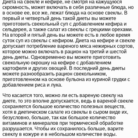
Диета на свекле и кефире, не смотря на кажущуюся
скромность, может включать в себя различные блюда, но
в основе ее, все же, лежат блюда на основе свеклы. В
первый и четвертый день такой диеты вы можете
приготовить свекольный суп с добавлением кефира и
сельдерея, а также салат из свеклы с грецкими орехами.
На второй и пятый день вы можете есть в любое время
суток суп из свеклы с кефиром. Диета на кефире и свекле
допускает потребление вареного мяса нежирных сортов,
которое можно включать в рацион на третий и шестой
день диеты. Одновременно вы можете приготовить
свекольную окрошку на кефире с добавлением
картофеля и других овощей. В последний день диеты
можете разнообразить рацион свекольником,
приготовленном на основе бульона из куриной грудки с
добавлением риса и лука.
Что касается того, можно ли есть вареную свеклу на
диете, то это вполне допускается, ведь в вареной свекле
сохраняется большое количество полезных веществ,
хотя в диетическом салате из свеклы в сыром виде их,
безусловно, больше, так как большое количество
витаминов и минералов при термической обработке
разрушается. Чтобы их сохранилось больше, варите
свеклу в кожуре и в небольшом количестве воды.