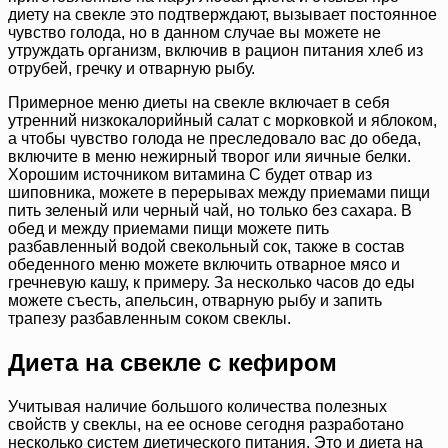
диету на свекле это подтверждают, вызывает постоянное
чувство голода, но в данном случае вы можете не
утруждать организм, включив в рацион питания хлеб из
отрубей, гречку и отварную рыбу.
Примерное меню диеты на свекле включает в себя
утренний низкокалорийный салат с морковкой и яблоком,
а чтобы чувство голода не преследовало вас до обеда,
включите в меню нежирный творог или яичные белки.
Хорошим источником витамина C будет отвар из
шиповника, можете в перерывах между приемами пищи
пить зеленый или черный чай, но только без сахара. В
обед и между приемами пищи можете пить
разбавленный водой свекольный сок, также в состав
обеденного меню можете включить отварное мясо и
гречневую кашу, к примеру. За несколько часов до еды
можете съесть, апельсин, отварную рыбу и запить
трапезу разбавленным соком свеклы.
Диета на свекле с кефиром
Учитывая наличие большого количества полезных
свойств у свеклы, на ее основе сегодня разработано
несколько систем диетического питания. Это и диета на