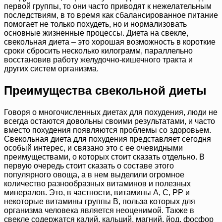
первой группы, то они часто приводят к нежелательным
последствиям, в то время как сбалансированное питание
помогает не только похудеть, но и нормализовать
основные жизненные процессы. Диета на свекле,
свекольная диета – это хорошая возможность в короткие
сроки сбросить несколько килограмм, параллельно
восстановив работу желудочно-кишечного тракта и
других систем организма.
Преимущества свекольной диеты
Говоря о многочисленных диетах для похудения, люди не
всегда остаются довольны своими результатами, и часто
вместо похудения появляются проблемы со здоровьем.
Свекольная диета для похудения представляет сегодня
особый интерес, и связано это с ее очевидными
преимуществами, о которых стоит сказать отдельно. В
первую очередь стоит сказать о составе этого
популярного овоща, а в нем выделили огромное
количество разнообразных витаминов и полезных
минералов. Это, в частности, витамины A, С, PP и
некоторые витамины группы B, польза которых для
организма человека является неоценимой. Также в
свекле содержатся калий, кальций, магний, йод, фосфор