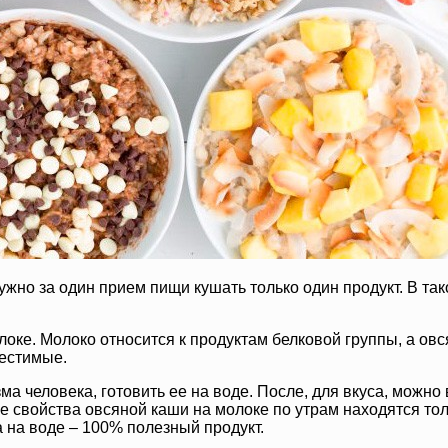
жно за один прием пищи кушать только один продукт. В тако
оке. Молоко относится к продуктам белковой группы, а овся
местимые.
а человека, готовить ее на воде. После, для вкуса, можно 
 свойства овсяной каши на молоке по утрам находятся толь
 на воде – 100% полезный продукт.