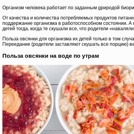
Организм человека работает по заданным gриродой биори
От качества и количества потребляемых продуктов питания
поддержание организма в работоспособном состоянии. А м
детей тогда, когда те скушали все, что родители «наваляли
Польза овсянки для организма их детей только в том случ
Переедание (родители заставляют скушать все порцию) вед
Польза овсянки на воде по утрам