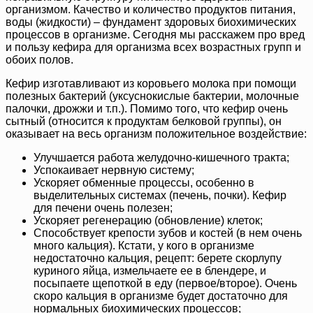
организмом. Качество и количество продуктов питания,
воды (жидкости) – фундамент здоровых биохимических
процессов в организме. Сегодня мы расскажем про вред
и пользу кефира для организма всех возрастных групп и
обоих полов.
Кефир изготавливают из коровьего молока при помощи
полезных бактерий (уксуснокислые бактерии, молочные
палочки, дрожжи и т.п.). Помимо того, что кефир очень
сытный (относится к продуктам белковой группы), он
оказывает на весь организм положительное воздействие:
Улучшается работа желудочно-кишечного тракта;
Успокаивает нервную систему;
Ускоряет обменные процессы, особенно в
выделительных системах (печень, почки). Кефир
для печени очень полезен;
Ускоряет регенерацию (обновление) клеток;
Способствует крепости зубов и костей (в нем очень
много кальция). Кстати, у кого в организме
недостаточно кальция, рецепт: берете скорлупу
куриного яйца, измельчаете ее в блендере, и
посыпаете щепоткой в еду (первое/второе). Очень
скоро кальция в организме будет достаточно для
нормальных биохимических процессов;