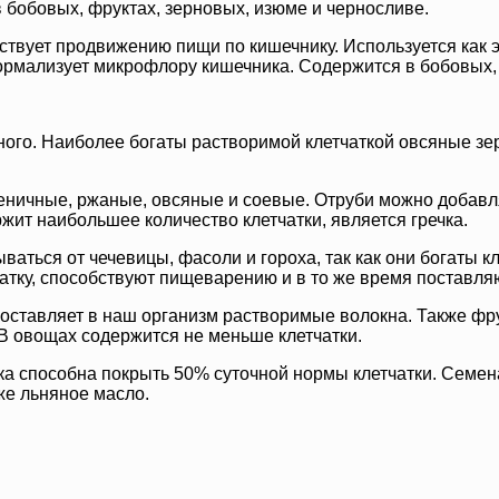
в бобовых, фруктах, зерновых, изюме и черносливе.
ствует продвижению пищи по кишечнику. Используется как 
рмализует микрофлору кишечника. Содержится в бобовых, ор
много. Наиболее богаты растворимой клетчаткой овсяные зе
пшеничные, ржаные, овсяные и соевые. Отруби можно добав
жит наибольшее количество клетчатки, является гречка.
ываться от чечевицы, фасоли и гороха, так как они богаты 
атку, способствуют пищеварению и в то же время поставля
поставляет в наш организм растворимые волокна. Также ф
В овощах содержится не меньше клетчатки.
жка способна покрыть 50% суточной нормы клетчатки. Семе
же льняное масло.