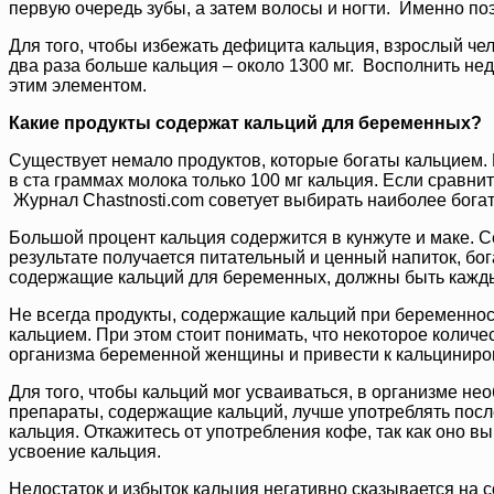
первую очередь зубы, а затем волосы и ногти. Именно п
Для того, чтобы избежать дефицита кальция, взрослый че
два раза больше кальция – около 1300 мг. Восполнить не
этим элементом.
Какие продукты содержат кальций для беременных?
Существует немало продуктов, которые богаты кальцием.
в ста граммах молока только 100 мг кальция. Если сравнит
Журнал Chastnosti.com советует выбирать наиболее бога
Большой процент кальция содержится в кунжуте и маке. С
результате получается питательный и ценный напиток, бо
содержащие кальций для беременных, должны быть кажды
Не всегда продукты, содержащие кальций при беременнос
кальцием. При этом стоит понимать, что некоторое количе
организма беременной женщины и привести к кальцинир
Для того, чтобы кальций мог усваиваться, в организме н
препараты, содержащие кальций, лучше употреблять посл
кальция. Откажитесь от употребления кофе, так как оно вы
усвоение кальция.
Недостаток и избыток кальция негативно сказывается на 