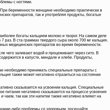
облемы с ногтями.
я. При беременности женщине необходимо практически в
нских препаратов, так и употребляя продукты, богатые
аиболее богаты кальцием молоко и творог. На самом деле
 7 раз. В ста граммах твердого сыра около 700 мг кальция.
ичных медицинских препаратов во время беременности.
ле чего заливают водой и процеживают через сито. В
одержится в капусте, миндале и хлебе. Продукты,
чае необходимо принимать специальные препараты с
альция также может негативно отразиться на состоянии
егативно сказывается на усвоении кальция. Специальные
ое питание негативно сказываются на процессе усвоения
и чаем, так как эти напитки также негативно влияют на
 какие-либо проблемы со здоровьем, посещайте