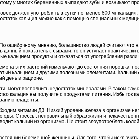
оэтому у многих беременных выпадают зубы и возникают пр
ловек должен употреблять в сутки не менее 800 мг кальци
достаток кальция можно как с помощью специальных медици
 По ошибочному мнению, большинство людей считают, что н
ь данный показатель с сырами, то он уступает практически в
тые кальцием продукты и отказаться от употребления разл
емена этих растений измельчают до состояния порошка, пос
гатый кальцием и другими полезными элементами. Кальций с
й день в рационе.
ти, могут восполнить недостаток минералами. В таком слу
ство кальция вы получите с продуктами питания. Избыток к
ованию плаценты.
еобходим витамин Д3. Низкий уровень железа в организме н
е еды. Стрессы, неправильный образ жизни и некачественн
водит кальций из организма. Не стоит злоупотреблять колой 
состоянии беременной женщины. Для того, чтобы исключить