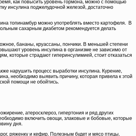
время, как повысить уровень гормона, можно с помощью
тку инсулина поджелудочной железой, достаточно
улина топинамбур можно употреблять вместо картофеля. В
 Больным сахарным диабетом рекомендуется делать
ожное, бананы, круассаны, пончики. В меньшей степени
повышают уровень инсулина в организме не зависимо от
ям, которые страдают гиперинсулимией, стоит отказаться
также нарушить процесс выработки инсулина. Курение,
ина, необходимо выявить причину, которая привела к этой
ской помощи не обойтись.
ожирение, атеросклероз, гипертония и ряд других
необходимо включить овощи, злаковые и бобовые, которые
овину дня.
ог, ряженку и кефир. Полезным будет и мясо птицы.