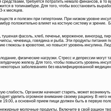
 средствами, требуется потратить немало финансов, в то 
ится в топинамбуре. Для того, чтобы восстановить вырабо
3-х месяцев.
веществ и полезен при гипертонии. При низком уровне инс
мбур положительно влияет на костную систему и зрение.
тушеная фасоль, хлеб, печенье, мороженое, виноград, пир
чипсы, чечевица, говядина и рыба. Эти продукты питания 
ию глюкозы в кровотоке, но повысят уровень инсулина. Люд
олодание, физические нагрузки. Стресс и депрессии могут 
елудочную железу. Для того, чтобы повысить уровень инсул
ри некоторых заболеваниях без квалифицированной медицин
ю слабость. Организм начинает стареть, может возникнуть 
ледует уделить огромное внимание своему рациону. В него 
е 19.00, а основной прием пищи должен быть в первую пол
 нежирные молочные продукты. Включите в свой рацион твор