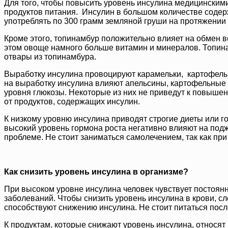
Для того, чтобы повысить уровень инсулина медицинскими
продуктов питания. Инсулин в большом количестве содерж
употреблять по 300 грамм земляной груши на протяжении 
Кроме этого, топинамбур положительно влияет на обмен 
этом овоще намного больше витамин и минералов. Топина
отвары из топинамбура.
Выработку инсулина провоцируют карамельки, картофель, 
на выработку инсулина влияют апельсины, картофельные 
уровня глюкозы. Некоторые из них не приведут к повышен
от продуктов, содержащих инсулин.
К низкому уровню инсулина приводят строгие диеты или г
высокий уровень гормона роста негативно влияют на подж
проблеме. Не стоит заниматься самолечением, так как п
Как снизить уровень инсулина в организме?
При высоком уровне инсулина человек чувствует постоянну
заболеваний. Чтобы снизить уровень инсулина в крови, с
способствуют снижению инсулина. Не стоит питаться посл
К продуктам, которые снижают уровень инсулина, относят