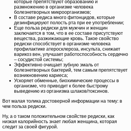
которые препятствуют образованию и
размножению в организме человека
болезнетворных микроорганизмов;
В составе редиса много фитонцидов, которые
дезинфицируют полость рта при ее употреблении;
Еще польза редиски для мужчин и женщин
заключается в том, что в ее составе присутствуют
вещества, разжижающие кровь. Такое свойство
редиски способствует в организме человека
профилактике атеросклероза, инсульта, снижает
варикоз вен, улучшает работоспособность сердечно
– сосудистой системы;
Эффективно очищает зубную эмаль от
болезнетворных бактерий, тем самым препятствует
возникновению кариеса;
Ускоряет обменные, биохимические процессы в
организме, что приводит к более быстрому
выведению из организма шлаков/токсинов.
Вот малая толика достоверной информации на тему: в
чем польза редиски.
Ну, а о таком положительном свойстве редиски, как
низкая калорийность знает любая женщина, которая
следит за своей фигурой.