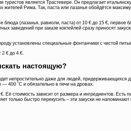
 туристов является Трастевере. Он предлагает итальянску
 жителей Рима. Так, паста или лазанья обойдётся максимум 
люда (лазанья, равиоли, паста) от 10 € до 15 €, первое блю
тных заведений при заказе коктейлей сразу приносят закус
городу установлены специальные фонтанчики с чистой пить
2 € до 4 €.
 искать настоящую?
удет непростительно даже для людей, придерживающихся ди
— 400 ˚С и обязательно в печи на дровах.
€. Её стоимость зависит от размера и ингредиентов. Есть пи
яет только быстро перекусить – эти закуски не напоминают