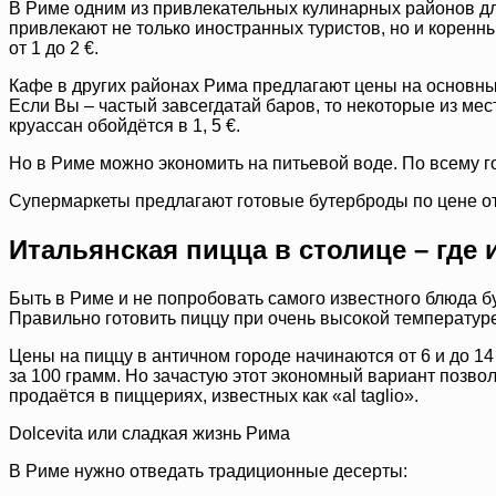
В Риме одним из привлекательных кулинарных районов для
привлекают не только иностранных туристов, но и коренных
от 1 до 2 €.
Кафе в других районах Рима предлагают цены на основные б
Если Вы – частый завсегдатай баров, то некоторые из мес
круассан обойдётся в 1, 5 €.
Но в Риме можно экономить на питьевой воде. По всему 
Супермаркеты предлагают готовые бутерброды по цене от 
Итальянская пицца в столице – где
Быть в Риме и не попробовать самого известного блюда б
Правильно готовить пиццу при очень высокой температуре 
Цены на пиццу в античном городе начинаются от 6 и до 14 
за 100 грамм. Но зачастую этот экономный вариант позвол
продаётся в пиццериях, известных как «al taglio».
Dolcevita или сладкая жизнь Рима
В Риме нужно отведать традиционные десерты: