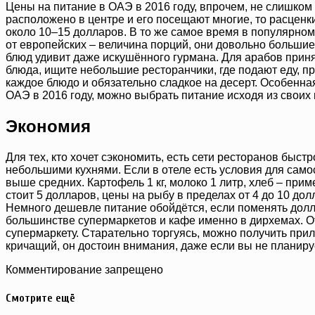
Цены на питание в ОАЭ в 2016 году, впрочем, не слишком 
расположено в центре и его посещают многие, то расценки
около 10–15 долларов. В то же самое время в популярном
от европейских – величина порций, они довольно большие
блюд удивит даже искушённого гурмана. Для арабов прин
блюда, ищите небольшие ресторанчики, где подают еду, 
каждое блюдо и обязательно сладкое на десерт. Особенная
ОАЭ в 2016 году, можно выбрать питание исходя из своих
Экономия
Для тех, кто хочет сэкономить, есть сети ресторанов быс
небольшими кухнями. Если в отеле есть условия для само
выше средних. Картофель 1 кг, молоко 1 литр, хлеб – при
стоит 5 долларов, цены на рыбу в пределах от 4 до 10 дол
Немного дешевле питание обойдётся, если поменять долла
большинстве супермаркетов и кафе именно в дирхемах. От
супермаркету. Старательно торгуясь, можно получить прил
кричащий, он достоин внимания, даже если вы не планиру
Комментирование запрещено
Смотрите ещё