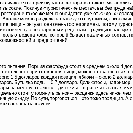
отличаются от прейскуранта ресторанов такого мегаполиса,
 высокие. Покинув «туристические места», вы без труда на
 ресторане такое же меню обойдётся уже от 20 до 50 долл
. Вполне можно разделить трапезу со спутником, сэкономив
ятие пищи – ритуал, они очень гостеприимны, потому тури
приготовленную по старинным рецептам. Традиционная кух
 роль отведена кофе, который бывает различных сортов, но
 возможностей и предпочтений.
трого питания. Порция фастфуда стоит в среднем около 4 д
стоятельного приготовления пищи, можно отовариваться в 
мерно 1,5 долларов каждая позиция, яблоки – около 2 долла
ларов. Бутылка воды – 0,7 доллара. Деликатесы, например, к
ры на местную валюту – дирхемы – и рассчитываться ими. 
дельно стоит упомянуть рынок – расценки здесь ниже, чем 
ичную скидку. По сути, торговаться – это тоже традиция. А
ете совершать покупки.