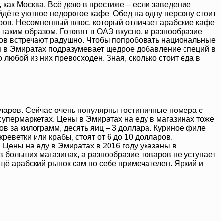
 как Москва. Всё дело в престиже – если заведение
йдёте уютное недорогое кафе. Обед на одну персону стоит
аров. Несомненный плюс, который отличает арабские кафе
 таким образом. Готовят в ОАЭ вкусно, и разнообразие
стов встречают радушно. Чтобы попробовать национальные
ня в Эмиратах подразумевает щедрое добавление специй в
 любой из них превосходен. Зная, сколько стоит еда в
олларов. Сейчас очень популярны гостиничные номера с
супермаркетах. Цены в Эмиратах на еду в магазинах тоже
ров за килограмм, десять яиц – 3 доллара. Куриное филе
реветки или крабы, стоят от 6 до 10 долларов.
Цены на еду в Эмиратах в 2016 году указаны в
в больших магазинах, а разнообразие товаров не уступает
 ещё арабский рынок сам по себе примечателен. Яркий и