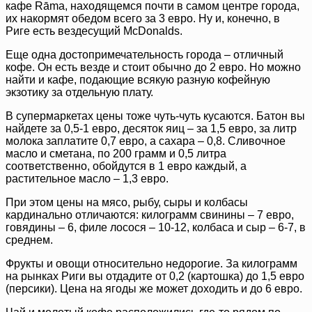
кафе Rāma, находящемся почти в самом центре города,
их накормят обедом всего за 3 евро. Ну и, конечно, в
Риге есть вездесущий McDonalds.
Еще одна достопримечательность города – отличный
кофе. Он есть везде и стоит обычно до 2 евро. Но можно
найти и кафе, подающие всякую разную кофейную
экзотику за отдельную плату.
В супермаркетах цены тоже чуть-чуть кусаются. Батон вы
найдете за 0,5-1 евро, десяток яиц – за 1,5 евро, за литр
молока заплатите 0,7 евро, а сахара – 0,8. Сливочное
масло и сметана, по 200 грамм и 0,5 литра
соответственно, обойдутся в 1 евро каждый, а
растительное масло – 1,3 евро.
При этом цены на мясо, рыбу, сыры и колбасы
кардинально отличаются: килограмм свинины – 7 евро,
говядины – 6, филе лосося – 10-12, колбаса и сыр – 6-7, в
среднем.
Фрукты и овощи относительно недорогие. За килограмм
на рынках Риги вы отдадите от 0,2 (картошка) до 1,5 евро
(персики). Цена на ягоды же может доходить и до 6 евро.