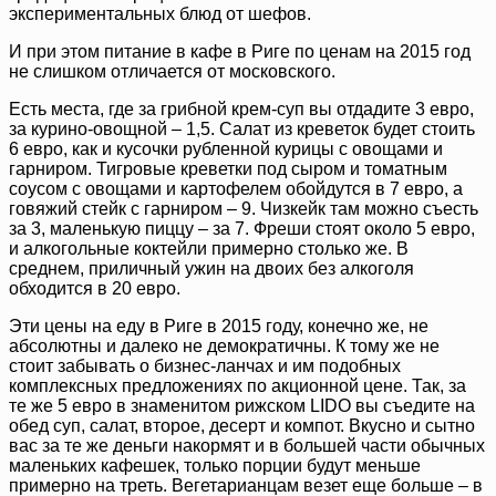
экспериментальных блюд от шефов.
И при этом питание в кафе в Риге по ценам на 2015 год
не слишком отличается от московского.
Есть места, где за грибной крем-суп вы отдадите 3 евро,
за курино-овощной – 1,5. Салат из креветок будет стоить
6 евро, как и кусочки рубленной курицы с овощами и
гарниром. Тигровые креветки под сыром и томатным
соусом с овощами и картофелем обойдутся в 7 евро, а
говяжий стейк с гарниром – 9. Чизкейк там можно съесть
за 3, маленькую пиццу – за 7. Фреши стоят около 5 евро,
и алкогольные коктейли примерно столько же. В
среднем, приличный ужин на двоих без алкоголя
обходится в 20 евро.
Эти цены на еду в Риге в 2015 году, конечно же, не
абсолютны и далеко не демократичны. К тому же не
стоит забывать о бизнес-ланчах и им подобных
комплексных предложениях по акционной цене. Так, за
те же 5 евро в знаменитом рижском LIDO вы съедите на
обед суп, салат, второе, десерт и компот. Вкусно и сытно
вас за те же деньги накормят и в большей части обычных
маленьких кафешек, только порции будут меньше
примерно на треть. Вегетарианцам везет еще больше – в