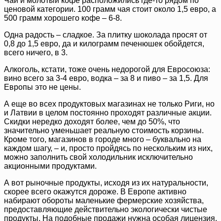
Чай и молотый кофе расположились где-то рядом по
ценовой категории. 100 грамм чая стоит около 1,5 евро, а
500 грамм хорошего кофе – 6-8.
Одна радость – сладкое. За плитку шоколада просят от
0,8 до 1,5 евро, да и килограмм печенюшек обойдется,
всего ничего, в 3.
Алкоголь, кстати, тоже очень недорогой для Евросоюза:
вино всего за 3-4 евро, водка – за 8 и пиво – за 1,5. Для
Европы это не цены.
А еще во всех продуктовых магазинах не только Риги, но
и Латвии в целом постоянно проходят различные акции.
Скидки нередко доходят более, чем до 50%, что
значительно уменьшает реальную стоимость корзины.
Кроме того, магазинов в городе много – буквально на
каждом шагу, – и, просто пройдясь по нескольким из них,
можно заполнить свой холодильник исключительно
акционными продуктами.
А вот рыночные продукты, исходя из их натуральности,
скорее всего окажутся дороже. В Европе активно
набирают обороты маленькие фермерские хозяйства,
предоставляющие действительно экологически чистые
продукты. На подобные продажи нужна особая лицензия,