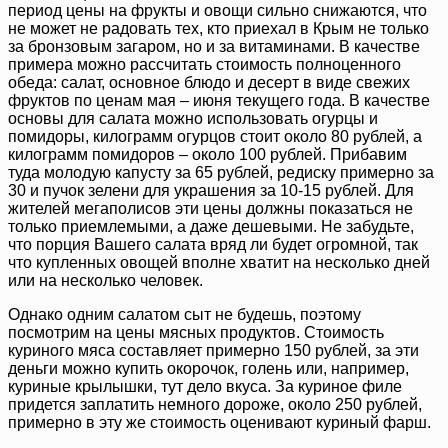
период цены на фрукты и овощи сильно снижаются, что
не может не радовать тех, кто приехал в Крым не только
за бронзовым загаром, но и за витаминами. В качестве
примера можно рассчитать стоимость полноценного
обеда: салат, основное блюдо и десерт в виде свежих
фруктов по ценам мая – июня текущего года. В качестве
основы для салата можно использовать огурцы и
помидоры, килограмм огурцов стоит около 80 рублей, а
килограмм помидоров – около 100 рублей. Прибавим
туда молодую капусту за 65 рублей, редиску примерно за
30 и пучок зелени для украшения за 10-15 рублей. Для
жителей мегаполисов эти цены должны показаться не
только приемлемыми, а даже дешевыми. Не забудьте,
что порция Вашего салата вряд ли будет огромной, так
что купленных овощей вполне хватит на несколько дней
или на несколько человек.
Однако одним салатом сыт не будешь, поэтому
посмотрим на цены мясных продуктов. Стоимость
куриного мяса составляет примерно 150 рублей, за эти
деньги можно купить окорочок, голень или, например,
куриные крылышки, тут дело вкуса. За куриное филе
придется заплатить немного дороже, около 250 рублей,
примерно в эту же стоимость оценивают куриный фарш.