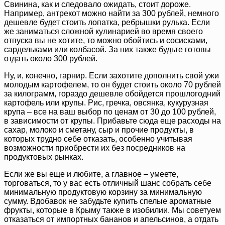
Свинина, как и следовало ожидать, стоит дороже.
Например, антрекот можно найти за 300 рублей, немного
дешевле будет стоить лопатка, ребрышки рулька. Если
же заниматься сложной кулинарией во время своего
отпуска вы не хотите, то можно обойтись и сосисками,
сардельками или колбасой. За них также будьте готовы
отдать около 300 рублей.
Ну, и, конечно, гарнир. Если захотите дополнить свой ужи
молодым картофелем, то он будет стоить около 70 рублей
за килограмм, гораздо дешевле обойдется прошлогодний
картофель или крупы. Рис, гречка, овсянка, кукурузная
крупа – все на ваш выбор по ценам от 30 до 100 рублей,
в зависимости от крупы. Прибавьте сюда еще расходы на
сахар, молоко и сметану, сыр и прочие продукты, в
которых трудно себе отказать, особенно учитывая
возможности приобрести их без посредников на
продуктовых рынках.
Если же вы еще и любите, а главное – умеете,
торговаться, то у вас есть отличный шанс собрать себе
минимальную продуктовую корзину за минимальную
сумму. Вдобавок не забудьте купить спелые ароматные
фрукты, которые в Крыму также в изобилии. Мы советуем
отказаться от импортных бананов и апельсинов, а отдать