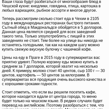
Ваши глаза будут разбегаться от многообразия блюд в
Чешской кухне: кнедлики, говядина, птица, картошка в
любых вариациях, рыбное ассорти и многое другое.
Теперь рассмотрим сколько стоит еда в Чехии в 2105
году в международных ресторанах быстрого питания.
Сытный обед в Макдональдсе обойдется в 5 долларов.
Данная цена является средней для всех заведений
такого типа. Только злоупотреблять с пищей в этих
заведениях не стоит. Тем более на улице вы никогда не
останетесь голодными, так как на каждом шагу можно
купить свежую вкусную булочку с чашечкой кофе.
Цены на еду в Праге в 2015 году в супермаркетах вас
приятно удивят. Полную корзину еды можно купить в
среднем за 7 долларов, которой хватит на несколько
дней. К примеру, молоко стоит 40 центов, сыр 100 г — 30
центов, картофель — 50 центов за килограмм. В
супермаркетах вся продукция очень высокого качества и
с хорошими сроками годности.
Стоит отметить, что если вы решили посетить кафе,
которое находится вдали от центра города, то меню
будет только на чешском языке. В редких случаях будет
перевод на английском. Поэтому разобраться с тем, что