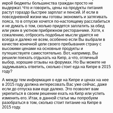
икрой бюджеты большинства граждан просто не
выдержат. Что и говорить, цены на продукты питания
растут гораздо быстрее зарплат и пенсий. И если в
повседневной жизни мы готовы экономить и затягивать
пояса, то в отпуске хочется по-настоящему расслабиться
и не думать о том, сколько придется заплатить за обед
или ужин в уютном прибрежном ресторанчике. Хотя, к
сожалению, отбросить подобные мысли удается не
всегда и далеко не всем, особенно если Вы выбрали в
качестве конечной цели своего пребывания страну с
высокими ценами на основные продукты и
путешествуете самостоятельно. Вот, например, Вы
решили поехать отдыхать на Кипр, а что, отличный
выбор, хорошие отзывы на форумах. Но Вы можете не
задумываясь ответить, сколько стоит еда на Кипре в 2015
году?
А между тем информация о еде на Кипре и ценах на нее
в 2015 году должна интересовать Вас уже сейчас, даже
если до отпуска вам еще далеко. Это позволит вам
укрепиться в своем решении ехать на Кипр или успеть
изменить его. Итак, в данной статье мы попробуем
разобраться в том, сколько стоит питание на Кипре в
2015 году.