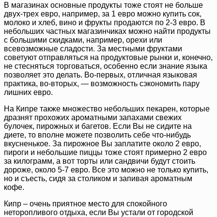
В магазинах основные продукты тоже стоят не больше
двух-трех евро, например, за 1 евро можно купить сок,
молоко и хлеб, вино и фрукты продаются по 2-3 евро. В
небольших частных магазинчиках можно найти продукты
с большими скидками, например, орехи или
всевозможные сладости. За местными фруктами
советуют отправляться на продуктовые рынки и, конечно,
не стесняться торговаться, особенно если знание языка
позволяет это делать. Во-первых, отличная языковая
практика, во-вторых, — возможность сэкономить пару
лишних евро.
На Кипре также множество небольших пекарен, которые
дразнят прохожих ароматными запахами свежих
булочек, пирожных и багетов. Если Вы не сидите на
диете, то вполне можете позволить себе что-нибудь
вкусненькое. За пирожное Вы заплатите около 2 евро,
пироги и небольшие пиццы тоже стоят примерно 2 евро
за килограмм, а вот торты или сандвичи будут стоить
дороже, около 5-7 евро. Все это можно не только купить,
но и съесть, сидя за столиком и запивая ароматным
кофе.
Кипр – очень приятное место для спокойного
неторопливого отдыха, если Вы устали от городской