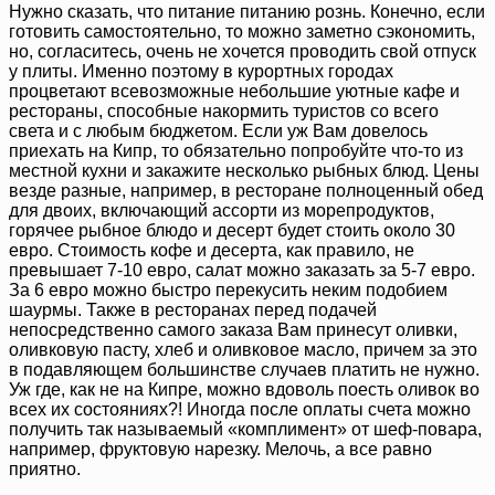
Нужно сказать, что питание питанию рознь. Конечно, если
готовить самостоятельно, то можно заметно сэкономить,
но, согласитесь, очень не хочется проводить свой отпуск
у плиты. Именно поэтому в курортных городах
процветают всевозможные небольшие уютные кафе и
рестораны, способные накормить туристов со всего
света и с любым бюджетом. Если уж Вам довелось
приехать на Кипр, то обязательно попробуйте что-то из
местной кухни и закажите несколько рыбных блюд. Цены
везде разные, например, в ресторане полноценный обед
для двоих, включающий ассорти из морепродуктов,
горячее рыбное блюдо и десерт будет стоить около 30
евро. Стоимость кофе и десерта, как правило, не
превышает 7-10 евро, салат можно заказать за 5-7 евро.
За 6 евро можно быстро перекусить неким подобием
шаурмы. Также в ресторанах перед подачей
непосредственно самого заказа Вам принесут оливки,
оливковую пасту, хлеб и оливковое масло, причем за это
в подавляющем большинстве случаев платить не нужно.
Уж где, как не на Кипре, можно вдоволь поесть оливок во
всех их состояниях?! Иногда после оплаты счета можно
получить так называемый «комплимент» от шеф-повара,
например, фруктовую нарезку. Мелочь, а все равно
приятно.