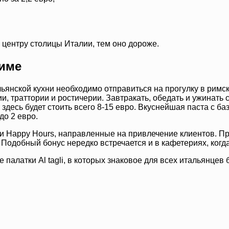
 центру столицы Италии, тем оно дороже.
Риме
льянской кухни необходимо отправиться на прогулку в римс
, траттории и ростичерии. Завтракать, обедать и ужинать 
десь будет стоить всего 8-15 евро. Вкуснейшая паста с б
до 2 евро.
и Happy Hours, направленные на привлечение клиентов. Пр
 Подобный бонус нередко встречается и в кафетериях, когд
алатки Al tagli, в которых знаковое для всех итальянцев б