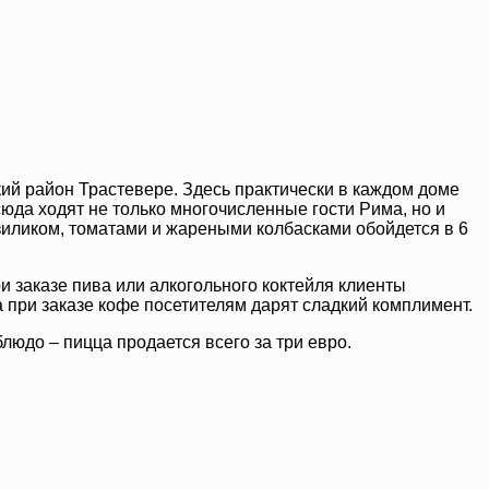
кий район Трастевере. Здесь практически в каждом доме
сюда ходят не только многочисленные гости Рима, но и
азиликом, томатами и жареными колбасками обойдется в 6
и заказе пива или алкогольного коктейля клиенты
а при заказе кофе посетителям дарят сладкий комплимент.
людо – пицца продается всего за три евро.