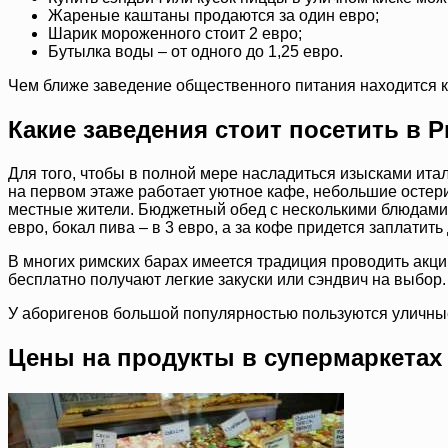
Жареные каштаны продаются за один евро;
Шарик мороженного стоит 2 евро;
Бутылка воды – от одного до 1,25 евро.
Чем ближе заведение общественного питания находится к
Какие заведения стоит посетить в 
Для того, чтобы в полной мере насладиться изысками ита
на первом этаже работает уютное кафе, небольшие остерии
местные жители. Бюджетный обед с несколькими блюдами з
евро, бокал пива – в 3 евро, а за кофе придется заплатить 
В многих римских барах имеется традиция проводить акци
бесплатно получают легкие закуски или сэндвич на выбор.
У аборигенов большой популярностью пользуются уличные п
Цены на продукты в супермаркетах