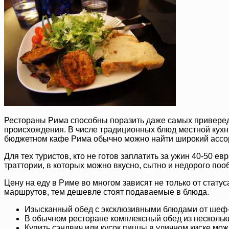
Рестораны Рима способны поразить даже самых приверед
происхождения. В числе традиционных блюд местной кухни
бюджетном кафе Рима обычно можно найти широкий ассо
Для тех туристов, кто не готов заплатить за ужин 40-50 
траттории, в которых можно вкусно, сытно и недорого поо
Цену на еду в Риме во многом зависят не только от стату
маршрутов, тем дешевле стоят подаваемые в блюда.
Изысканный обед с эксклюзивными блюдами от шеф-п
В обычном ресторане комплексный обед из нескольких
Купить сэндвич или кусок пиццы в уличном киске можн