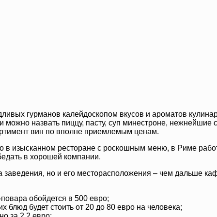
ливых гурманов калейдоскопом вкусов и ароматов кулинар
 можно назвать пиццу, пасту, суп минестроне, нежнейшие с
ртимент вин по вполне приемлемым ценам.
евро в изысканном ресторане с роскошным меню, в Риме раб
бедать в хорошей компании.
са заведения, но и его месторасположения – чем дальше ка
овара обойдется в 500 евро;
 блюд будет стоить от 20 до 80 евро на человека;
о за 2,2 евро;