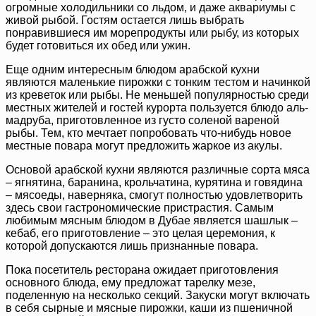
огромные холодильники со льдом, и даже аквариумы с
живой рыбой. Гостям остается лишь выбрать
понравившиеся им морепродукты или рыбу, из которых
будет готовиться их обед или ужин.
Еще одним интересным блюдом арабской кухни
являются маленькие пирожки с тонким тестом и начинкой
из креветок или рыбы. Не меньшей популярностью среди
местных жителей и гостей курорта пользуется блюдо аль-
мадруба, приготовленное из густо соленой вареной
рыбы. Тем, кто мечтает попробовать что-нибудь новое
местные повара могут предложить жаркое из акулы.
Основой арабской кухни являются различные сорта мяса
– ягнятина, баранина, крольчатина, курятина и говядина
– мясоеды, наверняка, смогут полностью удовлетворить
здесь свои гастрономические пристрастия. Самым
любимым мясным блюдом в Дубае является шашлык –
кебаб, его приготовление – это целая церемония, к
которой допускаются лишь признанные повара.
Пока посетитель ресторана ожидает приготовления
основного блюда, ему предложат тарелку мезе,
поделенную на несколько секций. Закуски могут включать
в себя сырные и мясные пирожки, каши из пшеничной