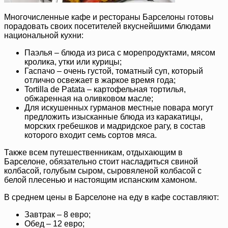
Многочисленные кафе и рестораны Барселоны готовы
порадовать своих посетителей вкуснейшими блюдами
национальной кухни:
Паэлья – блюда из риса с морепродуктами, мясом
кролика, утки или курицы;
Гаспачо – очень густой, томатный суп, который
отлично освежает в жаркое время года;
Tortilla de Patata – картофельная тортилья,
обжаренная на оливковом масле;
Для искушенных гурманов местные повара могут
предложить изысканные блюда из каракатицы,
морских гребешков и мадридское рагу, в состав
которого входит семь сортов мяса.
Также всем путешественникам, отдыхающим в
Барселоне, обязательно стоит насладиться свиной
колбасой, голубым сыром, сыровяленой колбасой с
белой плесенью и настоящим испанским хамоном.
В среднем цены в Барселоне на еду в кафе составляют:
Завтрак – 8 евро;
Обед – 12 евро;