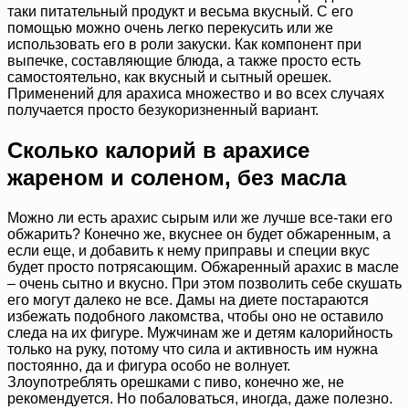
таки питательный продукт и весьма вкусный. С его
помощью можно очень легко перекусить или же
использовать его в роли закуски. Как компонент при
выпечке, составляющие блюда, а также просто есть
самостоятельно, как вкусный и сытный орешек.
Применений для арахиса множество и во всех случаях
получается просто безукоризненный вариант.
Сколько калорий в арахисе
жареном и соленом, без масла
Можно ли есть арахис сырым или же лучше все-таки его
обжарить? Конечно же, вкуснее он будет обжаренным, а
если еще, и добавить к нему приправы и специи вкус
будет просто потрясающим. Обжаренный арахис в масле
– очень сытно и вкусно. При этом позволить себе скушать
его могут далеко не все. Дамы на диете постараются
избежать подобного лакомства, чтобы оно не оставило
следа на их фигуре. Мужчинам же и детям калорийность
только на руку, потому что сила и активность им нужна
постоянно, да и фигура особо не волнует.
Злоупотреблять орешками с пиво, конечно же, не
рекомендуется. Но побаловаться, иногда, даже полезно.