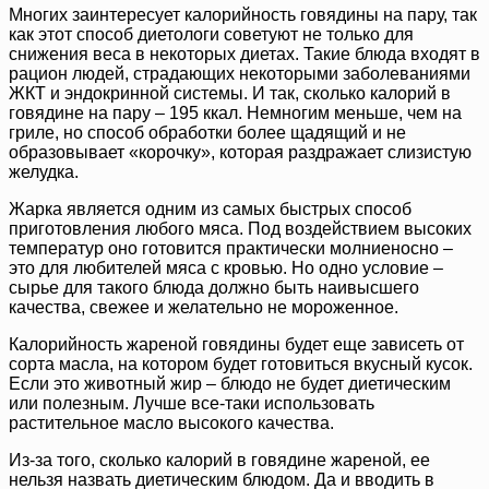
Многих заинтересует калорийность говядины на пару, так
как этот способ диетологи советуют не только для
снижения веса в некоторых диетах. Такие блюда входят в
рацион людей, страдающих некоторыми заболеваниями
ЖКТ и эндокринной системы. И так, сколько калорий в
говядине на пару – 195 ккал. Немногим меньше, чем на
гриле, но способ обработки более щадящий и не
образовывает «корочку», которая раздражает слизистую
желудка.
Жарка является одним из самых быстрых способ
приготовления любого мяса. Под воздействием высоких
температур оно готовится практически молниеносно –
это для любителей мяса с кровью. Но одно условие –
сырье для такого блюда должно быть наивысшего
качества, свежее и желательно не мороженное.
Калорийность жареной говядины будет еще зависеть от
сорта масла, на котором будет готовиться вкусный кусок.
Если это животный жир – блюдо не будет диетическим
или полезным. Лучше все-таки использовать
растительное масло высокого качества.
Из-за того, сколько калорий в говядине жареной, ее
нельзя назвать диетическим блюдом. Да и вводить в