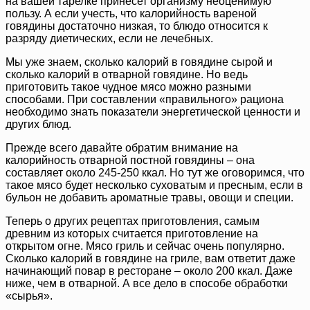
на вашей тарелке принесет организму неоценимую
пользу. А если учесть, что калорийность вареной
говядины достаточно низкая, то блюдо относится к
разряду диетических, если не лечебных.
Мы уже знаем, сколько калорий в говядине сырой и
сколько калорий в отварной говядине. Но ведь
приготовить такое чудное мясо можно разными
способами. При составлении «правильного» рациона
необходимо знать показатели энергетической ценности и
других блюд.
Прежде всего давайте обратим внимание на
калорийность отварной постной говядины – она
составляет около 245-250 ккал. Но тут же оговоримся, что
такое мясо будет несколько суховатым и пресным, если в
бульон не добавить ароматные травы, овощи и специи.
Теперь о других рецептах приготовления, самым
древним из которых считается приготовление на
открытом огне. Мясо гриль и сейчас очень популярно.
Сколько калорий в говядине на гриле, вам ответит даже
начинающий повар в ресторане – около 200 ккал. Даже
ниже, чем в отварной. А все дело в способе обработки
«сырья».