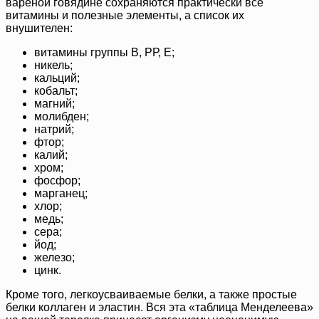
вареной говядине сохраняются практически все
витамины и полезные элементы, а список их
внушителен:
витамины группы В, РР, Е;
никель;
кальций;
кобальт;
магний;
молибден;
натрий;
фтор;
калий;
хром;
фосфор;
марганец;
хлор;
медь;
сера;
йод;
железо;
цинк.
Кроме того, легкоусваиваемые белки, а также простые
белки коллаген и эластин. Вся эта «таблица Менделеева»