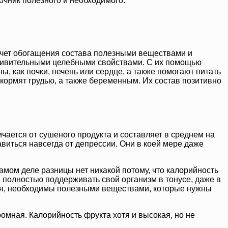
очник полезного и необходимого:
 счет обогащения состава полезными веществами и
удивительными целебными свойствами. С их помощью
, как почки, печень или сердце, а также помогают питать
ормят грудью, а также беременным. Их состав позитивно
чается от сушеного продукта и составляет в среднем на
виться навсегда от депрессии. Они в коей мере даже
 самом деле разницы нет никакой потому, что калорийность
м полностью поддерживать свой организм в тонусе, даже в
ться, необходимы полезными веществами, которые нужны
ромная. Калорийность фрукта хотя и высокая, но не