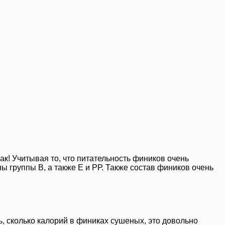
так! Учитывая то, что питательность фиников очень
 группы В, а также Е и РР. Также состав фиников очень
ть, сколько калорий в финиках сушеных, это довольно