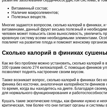
развитие заболеваний сердечнососудистой системы, в том
Витаминный состав;
Наличие макроэлементов;
Полезных веществ.
Многие задаются вопросом, сколько калорий в финиках, и
витаминами, данный фрукт весьма полезный и необходим
человек может повысить свою выносливость, увеличить про
кровяную систему всеми необходимыми элементами. Особ
повлияет на развитие плода и поможет женскому организм
Сколько калорий в финиках сушеных
Как же без проблем можно установить
,
сколько калорий в 
100 грамм около 274 килокалорий. С помощью фиников улу
позволяют поднять настроение своим вкусом.
Также возникает вопрос, сколько калорий в финиках без ко
финика без косточки, аналогичная калорийности фиников 
то время, когда вы находитесь на диете. Благодаря свое
для нормального функционирования и работоспособности
Кушать такие экзотические плоды, как финики нужно и нео
критическая, тем более что они питают органы и системы