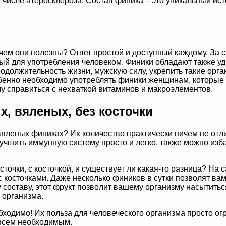
 числе атеросклероза. Состав финика – это уникальный ист
 чем они полезны? Ответ простой и доступный каждому. За
ый для употребления человеком. Финики обладают также 
должительность жизни, мужскую силу, укрепить такие органы
енно необходимо употреблять финики женщинам, которые к
у справиться с нехваткой витаминов и макроэлементов.
, вяленых, без косточки
вяленых финиках? Их количество практически ничем не отли
чшить иммунную систему просто и легко, также можно изба
сточки, с косточкой, и существует ли какая-то разница? На
с косточками. Даже несколько фиников в сутки позволят ва
му составу, этот фрукт позволит вашему организму насыти
 организма.
бходимо! Их польза для человеческого организма просто ог
 всем необходимым.