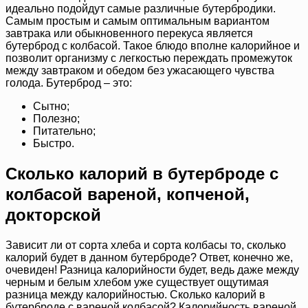
идеально подойдут самые различные бутербродики.
Самым простым и самым оптимальным вариантом
завтрака или обыкновенного перекуса является
бутерброд с колбасой. Такое блюдо вполне калорийное и
позволит организму с легкостью переждать промежуток
между завтраком и обедом без ужасающего чувства
голода. Бутерброд – это:
Сытно;
Полезно;
Питательно;
Быстро.
Сколько калорий в бутерброде с
колбасой вареной, копченой,
докторской
Зависит ли от сорта хлеба и сорта колбасы то, сколько
калорий будет в данном бутерброде? Ответ, конечно же,
очевиден! Разница калорийности будет, ведь даже между
черным и белым хлебом уже существует ощутимая
разница между калорийностью. Сколько калорий в
бутерброде с вареной колбасой? Калорийность вареной