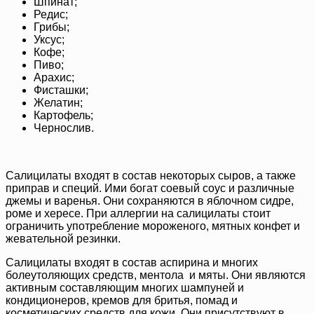
Шпинат;
Редис;
Грибы;
Уксус;
Кофе;
Пиво;
Арахис;
Фисташки;
Желатин;
Картофель;
Чернослив.
Салицилаты входят в состав некоторых сыров, а также
приправ и специй. Ими богат соевый соус и различные
джемы и варенья. Они сохраняются в яблочном сидре,
роме и хересе. При аллергии на салицилаты стоит
ограничить употребление мороженого, мятных конфет и
жевательной резинки.
Салицилаты входят в состав аспирина и многих
болеутоляющих средств, ментола и мяты. Они являются
активным составляющим многих шампуней и
кондиционеров, кремов для бритья, помад и
косметических средств для кожи. Они присутствуют в