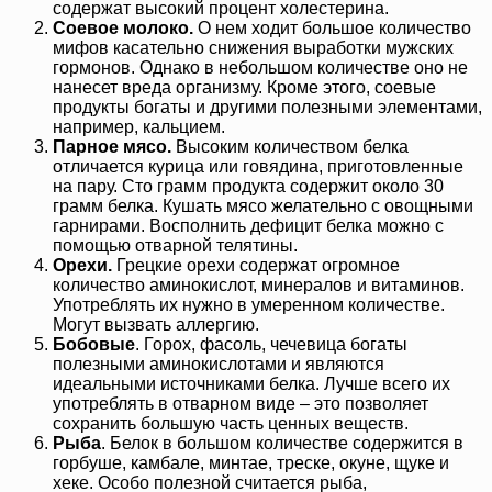
содержат высокий процент холестерина.
Соевое молоко.
О нем ходит большое количество
мифов касательно снижения выработки мужских
гормонов. Однако в небольшом количестве оно не
нанесет вреда организму. Кроме этого, соевые
продукты богаты и другими полезными элементами,
например, кальцием.
Парное мясо.
Высоким количеством белка
отличается курица или говядина, приготовленные
на пару. Сто грамм продукта содержит около 30
грамм белка. Кушать мясо желательно с овощными
гарнирами. Восполнить дефицит белка можно с
помощью отварной телятины.
Орехи.
Грецкие орехи содержат огромное
количество аминокислот, минералов и витаминов.
Употреблять их нужно в умеренном количестве.
Могут вызвать аллергию.
Бобовые
. Горох, фасоль, чечевица богаты
полезными аминокислотами и являются
идеальными источниками белка. Лучше всего их
употреблять в отварном виде – это позволяет
сохранить большую часть ценных веществ.
Рыба
. Белок в большом количестве содержится в
горбуше, камбале, минтае, треске, окуне, щуке и
хеке. Особо полезной считается рыба,