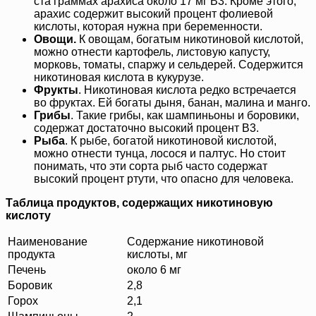
ста граммах арахиса около 17 мг В3. Кроме этого,
арахис содержит высокий процент фолиевой
кислоты, которая нужна при беременности.
Овощи.
К овощам, богатым никотиновой кислотой,
можно отнести картофель, листовую капусту,
морковь, томаты, спаржу и сельдерей. Содержится
никотиновая кислота в кукурузе.
Фрукты
. Никотиновая кислота редко встречается
во фруктах. Ей богаты дыня, банан, малина и манго.
Грибы
. Такие грибы, как шампиньоны и боровики,
содержат достаточно высокий процент В3.
Рыба
. К рыбе, богатой никотиновой кислотой,
можно отнести тунца, лосося и палтус. Но стоит
понимать, что эти сорта рыб часто содержат
высокий процент ртути, что опасно для человека.
Таблица продуктов, содержащих никотиновую
кислоту
Наименование
Содержание никотиновой
продукта
кислоты, мг
Печень
около 6 мг
Боровик
2,8
Горох
2,1