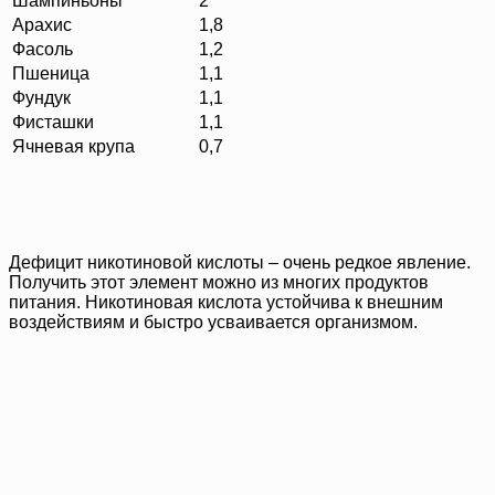
Шампиньоны
2
Арахис
1,8
Фасоль
1,2
Пшеница
1,1
Фундук
1,1
Фисташки
1,1
Ячневая крупа
0,7
Дефицит никотиновой кислоты – очень редкое явление.
Получить этот элемент можно из многих продуктов
питания. Никотиновая кислота устойчива к внешним
воздействиям и быстро усваивается организмом.