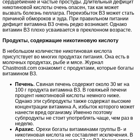
сердцебиение и частые простуды. Длительный дефицит
никотиновой кислоты очень опасен, так как может
вызвать болезнь пеллагра. Переизбыток В3 может стать
причиной обмороков и зуда. При правильном питании
дефицит витамина В3 очень редко возникает. Однако
витамин В3 плохо усваивается в преклонном возрасте.
Продукты, содержащие никотиновую кислоту
В небольшом количестве никотиновая кислота
присутствует во многих продуктах питания. Она есть в
молочных продуктах, рыбе и мясе. Журнал
Chastnosti.com ознакомит с продуктами, которые богаты
витамином В3.
Печень
. Свиная печень содержит около 30 мг на
100 г продукта витамина В3. В говяжьей печени
процент никотиновой кислоты немного ниже.
Однако эти субпродукты также содержат высокие
концентрации витамина А, избыток которого может
нанести вред организму. Именно поэтому
субпродукты не стоит употреблять чаще, чем раз в
неделю.
Арахис
. Орехи богаты витаминами группы В- и
никотиновая кислота не составляет исключения. В