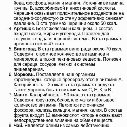
йода, фосфора, калия и магния. Источник витамина
группы В, аскорбиновой и никотиновой кислоты.
Черешня оказывает положительное воздействие на
сердечно-сосудистую систему эффективно снижает
давление. В ста граммах черешни около 50 ккал.
Артишок.
Богат железом и кальцием. В состав
входят белки, жиры и углеводы. Полезен для
сосудов, сердца и нервной системы. В ста граммах
артишока около 47 ккал.
Виноград.
В ста граммах винограда около 70 ккал.
Содержит огромное количество витаминов и
минералов, а также пектиновых веществ. Полезен
для сердца, сосудов, легких и системы
пищеварения.
Морковь.
Поставляет в наш организм
каротиноиды, которые преобразуются в витамин А.
Калорийность – 35 ккал в ста граммах продукта.
Также морковь богата витаминами С, Е, К, и В.
Манго.
Калорийность – 50 ккал в ста граммах.
Содержит фруктозу, белок, клетчатку и большое
количество витамин. Является источником
фосфора, железа, кальция, магния, калия. В состав
фрукта входит 12 аминокислот, которые оказывают
непосредственное влияние на обмен веществ.
Чай.
Является одним из самых действующих