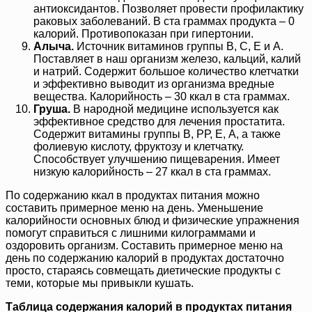
антиоксидантов. Позволяет провести профилактику
раковых заболеваний. В ста граммах продукта – 0
калорий. Противопоказан при гипертонии.
Алыча.
Источник витаминов группы В, С, Е и А.
Поставляет в наш организм железо, кальций, калий
и натрий. Содержит большое количество клетчатки
и эффективно выводит из организма вредные
вещества. Калорийность – 30 ккал в ста граммах.
Груша.
В народной медицине используется как
эффективное средство для лечения простатита.
Содержит витамины группы В, РР, Е, А, а также
фолиевую кислоту, фруктозу и клетчатку.
Способствует улучшению пищеварения. Имеет
низкую калорийность – 27 ккал в ста граммах.
По содержанию ккал в продуктах питания можно
составить примерное меню на день. Уменьшение
калорийности основных блюд и физические упражнения
помогут справиться с лишними килограммами и
оздоровить организм. Составить примерное меню на
день по содержанию калорий в продуктах достаточно
просто, стараясь совмещать диетические продукты с
теми, которые мы привыкли кушать.
Таблица содержания калорий в продуктах питания