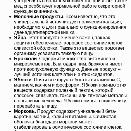
употреблять в большом количестве при язве. Также
мед способствует нормальной работе секреторной
функции кишечника.
Молочные продукты
. Всем известно, что это
универсальный источник для получения кальция,
необходимого для правильного функционирования
двенадцатиперстной кишки.
Яйца
. Этот продукт не менее важен, так как
лецитин обеспечивает хорошее состояние клеток
слизистой оболочки. Также это вещество помогает
организму усваивать тяжелую пищу.
Брокколи
. Содержит множество витаминов и
микроэлементов. Благодаря ним, брокколи имеет
противоопухолевую функцию. Данные продукт –
лучший источник клетчатки и антиоксидантов.
Яблоки
. Почти все фрукты богаты витамином C,
магнием, калием и фосфором. Яблоки помимо этих
веществ содержат полезный пектин, который
способен связывать токсины или тяжелые металлы
в организме человека. Яблоки помогают кишечнику
переработать пищу.
Морковь
. Продукт содержит уникальный бета-
каротин, магний, калий и витамины. Слизистая
оболочка благодаря моркови может
стабилизировать осмотическое состояние клеток.