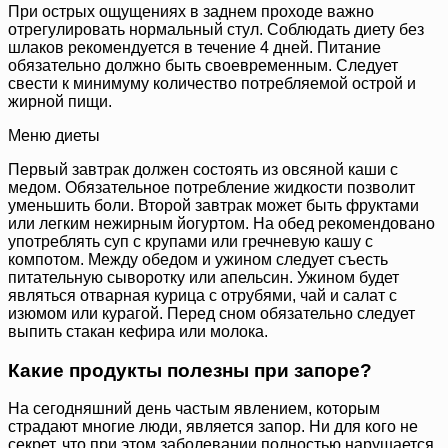
При острых ощущениях в заднем проходе важно
отрегулировать нормальный стул. Соблюдать диету без
шлаков рекомендуется в течение 4 дней. Питание
обязательно должно быть своевременным. Следует
свести к минимуму количество потребляемой острой и
жирной пищи.
Меню диеты
Первый завтрак должен состоять из овсяной каши с
медом. Обязательное потребление жидкости позволит
уменьшить боли. Второй завтрак может быть фруктами
или легким нежирным йогуртом. На обед рекомендовано
употреблять суп с крупами или гречневую кашу с
компотом. Между обедом и ужином следует съесть
питательную сыворотку или апельсин. Ужином будет
являться отварная курица с отрубями, чай и салат с
изюмом или курагой. Перед сном обязательно следует
выпить стакан кефира или молока.
Какие продукты полезны при запоре?
На сегодняшний день частым явлением, которым
страдают многие люди, является запор. Ни для кого не
секрет, что при этом заболевании полностью нарушается