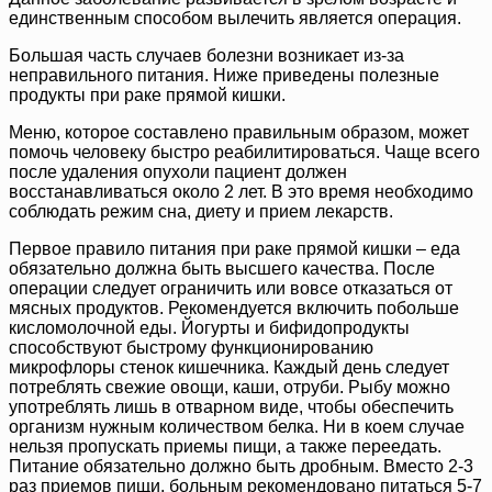
единственным способом вылечить является операция.
Большая часть случаев болезни возникает из-за
неправильного питания. Ниже приведены полезные
продукты при раке прямой кишки.
Меню, которое составлено правильным образом, может
помочь человеку быстро реабилитироваться. Чаще всего
после удаления опухоли пациент должен
восстанавливаться около 2 лет. В это время необходимо
соблюдать режим сна, диету и прием лекарств.
Первое правило питания при раке прямой кишки – еда
обязательно должна быть высшего качества. После
операции следует ограничить или вовсе отказаться от
мясных продуктов. Рекомендуется включить побольше
кисломолочной еды. Йогурты и бифидопродукты
способствуют быстрому функционированию
микрофлоры стенок кишечника. Каждый день следует
потреблять свежие овощи, каши, отруби. Рыбу можно
употреблять лишь в отварном виде, чтобы обеспечить
организм нужным количеством белка. Ни в коем случае
нельзя пропускать приемы пищи, а также переедать.
Питание обязательно должно быть дробным. Вместо 2-3
раз приемов пищи, больным рекомендовано питаться 5-7