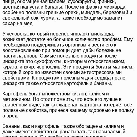
пища, обогащенная калием, сухофрукты, финики,
цветная капуста и бананы. После инфаркта миокарда
особенно полезны грецкие орехи, миндаль, березовый и
свекольный сок, хурма, а также необходимо заманит
сахар на мед.
У человека, который перенес инфаркт миокарда,
возникает достаточно большое количество проблем. Ему
необходимо поддерживать организм и вести его к
восстановлению при помощи диет, дабы болезнь не
настигла вновь. Самые полезные продукты после
инфаркта это сухофрукты, к которым относятся изюм,
курага, инжир, чернослив. Эти продукты богаты магнием,
который хорошо известен своими антистрессовыми
свойствами. К продуктам полезным для сердца после
инфаркта также относятся картофель и бананы.
Картофель богат множеством кислот, калием и
метионином. Но стоит помнить, что есть его лучше в
сваренном виде, так как жареная картошка потеряет все
полезные свойства, принеся вашему здоровью не пользу,
а вред.
Бананы, как и картофель, также обогащены калием и
даже имеют свойство вырабатывать так называемый