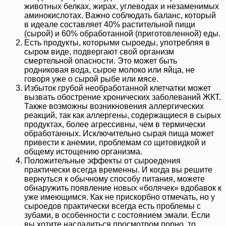
животных белках, жирах, углеводах и незаменимых
аминокислотах. Важно соблюдать баланс, который
в идеале составляет 40% растительной пищи
(сырой) и 60% обработанной (приготовленной) еды.
Есть продукты, которыми сыроеды, употребляя в
сыром виде, подвергают свой организм
смертельной опасности. Это может быть
родниковая вода, сырое молоко или яйца, не
говоря уже о сырой рыбе или мясе.
Избыток грубой необработанной клетчатки может
вызвать обострение хронических заболеваний ЖКТ.
Также возможны возникновения аллергических
реакций, так как аллергены, содержащиеся в сырых
продуктах, более агрессивны, чем в термически
обработанных. Исключительно сырая пища может
привести к анемии, проблемам со щитовидкой и
общему истощению организма.
Положительные эффекты от сыроедения
практически всегда временны. И когда вы решите
вернуться к обычному способу питания, можете
обнаружить появление новых «болячек» вдобавок к
уже имеющимся. Как не прискорбно отмечать, но у
сыроедов практически всегда есть проблемы с
зубами, в особенности с состоянием эмали. Если
вы хотите насладиться просмотром порно, то