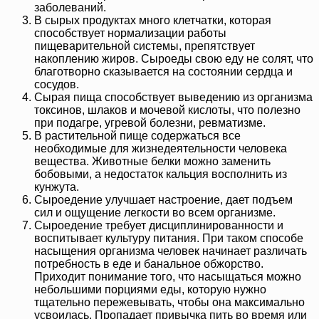
заболеваний.
В сырых продуктах много клетчатки, которая
способствует нормализации работы
пищеварительной системы, препятствует
накоплению жиров. Сыроеды свою еду не солят, что
благотворно сказывается на состоянии сердца и
сосудов.
Сырая пища способствует выведению из организма
токсинов, шлаков и мочевой кислоты, что полезно
при подагре, угревой болезни, ревматизме.
В растительной пище содержаться все
необходимые для жизнедеятельности человека
вещества. Животные белки можно заменить
бобовыми, а недостаток кальция восполнить из
кунжута.
Сыроедение улучшает настроение, дает подъем
сил и ощущение легкости во всем организме.
Сыроедение требует дисциплинированности и
воспитывает культуру питания. При таком способе
насыщения организма человек начинает различать
потребность в еде и банальное обжорство.
Приходит понимание того, что насыщаться можно
небольшими порциями еды, которую нужно
тщательно пережевывать, чтобы она максимально
усвоилась. Пропадает привычка пить во время или