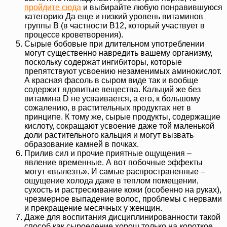
пройдите сюда
и выбирайте любую понравившуюся
категорию Да еще и низкий уровень витаминов
группы В (в частности В12, который участвует в
процессе кроветворения).
Сырые бобовые при длительном употреблении
могут существенно навредить вашему организму,
поскольку содержат ингибиторы, которые
препятствуют усвоению незаменимых аминокислот.
А красная фасоль в сыром виде так и вообще
содержит ядовитые вещества. Кальций же без
витамина D не усваивается, а его, к большому
сожалению, в растительных продуктах нет в
принципе. К тому же, сырые продукты, содержащие
кислоту, сокращают усвоение даже той маленькой
доли растительного кальция и могут вызвать
образование камней в почках.
Прилив сил и прочие приятные ощущения –
явление временные. А вот побочные эффекты
могут «вылезть». И самые распространенные –
ощущение холода даже в теплом помещении,
сухость и растрескивание кожи (особенно на руках),
чрезмерное выпадение волос, проблемы с нервами
и прекращение месячных у женщин.
Даже для воспитания дисциплинированности такой
способ как сыроедение хорош только на короткое