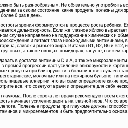
лжно быть разнообразным. Не обязательно употреблять все
дением за своим состояние, какие продукты полезны для з
более 6 раз в день.
 остроты зрения формируются в процессе роста ребенка. Ес
вается дальнозоркость. Если же глазное яблоко вырастает 
нном случае направлено на поддержание химических и обм
роисхождения и питают глаза необходимыми витаминами, в 
гарина, сливок и рыбьего жира. Витамин В1, В2, В6 и В12, 
трусовых, а так же овощах: помидорах, капусте, свежем ка
авать в достатке витамины D и А, а так же микроэлементы 
 в прямой прогрессии даст усиление близорукости и картин
ые продукты при близорукости в большинстве случаев стан
– вегетаринские, молочные или на нежирном бульоне, типич
 есть пищевые аллергии, что вы сами определяете какие про
трите все, что советуют врачи и определите для себя нес
 глаукома. После сорока лет врачи рекомендуют всем ежег
ость начинает усиленно дарить на глазной нерв. Что со вр
 к слепоте. Полезные продукты при глаукоме должны способ
итаминов и микроэлементов и быть предпочтительно основа