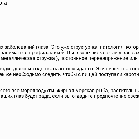
рта
 заболеваний глаза. Это уже структурная патология, котор
 заниматься профилактикой. Вы в зоне риска, если у вас са
и металлическая стружка ), постоянное перенапряжение ил
орядке должны содержать антиоксиданты. Эти вещества сп
ак же необходимо следить, чтобы с пищей поступали кароти
всего все морепродукты, жирная морская рыба, растительны
аших глаз будет рада, если вы отдадите предпочтение св