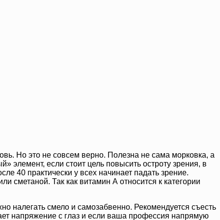
вь. Но это не совсем верно. Полезна не сама морковка, а
й» элемент, если стоит цель повысить остроту зрения, в
осле 40 практически у всех начинает падать зрение.
ли сметаной. Так как витамин А относится к категории
жно налегать смело и самозабвенно. Рекомендуется съесть
имает напряжение с глаз и если ваша профессия напрямую