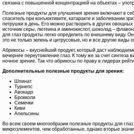
связана с повышенной концентрацией на объектах – упот
Полезные продукты для улучшения зрения включают в себя
спаситель при конъюктивите, катаракте и заболевании зри
петрушки в день. Его можно растворить в других овощных 
источник серы, лютеина и аминокислот, шоколад – флаво
для глаз продукты легко определить по внешнему виду. Он
это не только зелень и цитрусовые, но и все другие виды 
Абрикосы – вкуснейший продукт, который даст наблюдаемы
вечернее переутомление глаз. К тому же за счет синтеза
ночное зрение. Так что абрикосы по праву в лидерах рейт
Дополнительные полезные продукты для зрения:
Шпинат
Турнепс
Авокадо
Брокколи
Семечки
Киви
Апельсины
Во всем своем многообразии полезные продукты для глаз
микроэлементов, чем обработанные, однако вторые значит