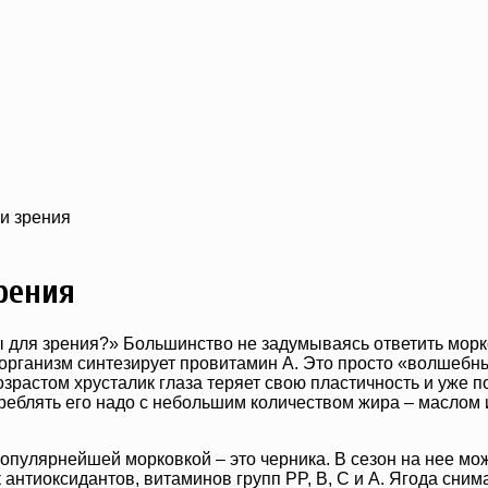
и зрения
рения
 для зрения?» Большинство не задумываясь ответить морко
 организм синтезирует провитамин А. Это просто «волшебны
озрастом хрусталик глаза теряет свою пластичность и уже п
треблять его надо с небольшим количеством жира – маслом и
опулярнейшей морковкой – это черника. В сезон на нее мо
к антиоксидантов, витаминов групп PP, В, C и А. Ягода сн