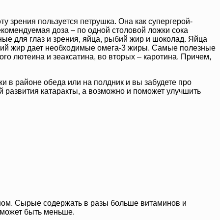
у зрения пользуется петрушка. Она как супергерой-
екомендуемая доза – по одной столовой ложки сока
ные для глаз и зрения, яйца, рыбий жир и шоколад. Яйца
ыбий жир дает необходимые омега-3 жиры. Самые полезные
го лютеина и зеаксатина, во вторых – каротина. Причем,
и в районе обеда или на полдник и вы забудете про
ой развития катаракты, а возможно и поможет улучшить
нном. Сырые содержать в разы больше витаминов и
 может быть меньше.