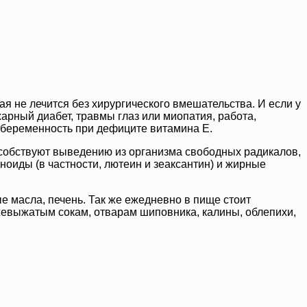
ая не лечится без хирургического вмешательства. И если у
харный диабет, травмы глаз или миопатия, работа,
и беременность при дефиците витамина Е.
особствуют выведению из организма свободных радикалов,
ноиды (в частности, лютеин и зеаксантин) и жирные
е масла, печень. Так же ежедневно в пище стоит
ежевыжатым сокам, отварам шиповника, калины, облепихи,