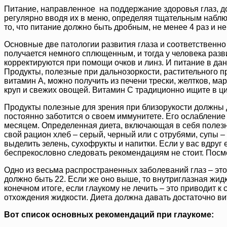
Питание, направленное на поддержание здоровья глаз, до
регулярно вводя их в меню, определяя тщательным наблю
то, что питание должно быть дробным, не менее 4 раз и не 
Основные две патологии развития глаза и соответственно
получается немного сплющенным, и тогда у человека разви
корректируются при помощи очков и линз. И питание в да
Продукты, полезные при дальнозоркости, растительного п
витамин А, можно получить из печени трески, желтков, мар
круп и свежих овощей. Витамин С традиционно ищите в ци
Продукты полезные для зрения при близорукости должны д
постоянно заботится о своем иммунитете. Его ослабление
месяцем. Определенная диета, включающая в себя полезн
свой рацион хлеб – серый, черный или с отрубями, супы 
выделить зелень, сухофрукты и напитки. Если у вас вдруг
беспрекословно следовать рекомендациям не стоит. Посмо
Одно из весьма распространенных заболеваний глаз – это
должно быть 22. Если же оно выше, то внутриглазная жидк
конечном итоге, если глаукому не лечить – это приводит
отхождения жидкости. Диета должна давать достаточно в
Вот список основных рекомендаций при глаукоме: