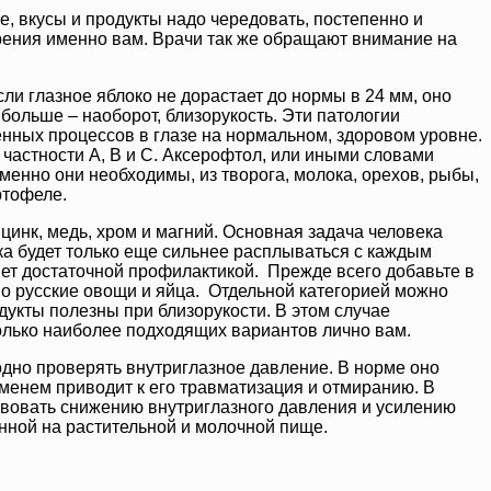
, вкусы и продукты надо чередовать, постепенно и
рения именно вам. Врачи так же обращают внимание на
ли глазное яблоко не дорастает до нормы в 24 мм, оно
больше – наоборот, близорукость. Эти патологии
енных процессов в глазе на нормальном, здоровом уровне.
частности А, В и С. Аксерофтол, или иными словами
именно они необходимы, из творога, молока, орехов, рыбы,
ртофеле.
цинк, медь, хром и магний. Основная задача человека
ка будет только еще сильнее расплываться с каждым
ет достаточной профилактикой. Прежде всего добавьте в
но русские овощи и яйца. Отдельной категорией можно
дукты полезны при близорукости. В этом случае
колько наиболее подходящих вариантов лично вам.
одно проверять внутриглазное давление. В норме оно
еменем приводит к его травматизация и отмиранию. В
ствовать снижению внутриглазного давления и усилению
нной на растительной и молочной пище.