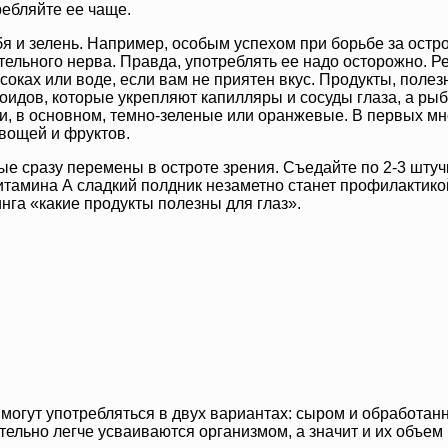
ребляйте ее чаще.
 и зелень. Например, особым успехом при борьбе за острот
тельного нерва. Правда, употреблять ее надо осторожно. Р
соках или воде, если вам не приятен вкус. Продукты, полез
ноидов, которые укрепляют капилляры и сосуды глаза, а р
и, в основном, темно-зеленые или оранжевые. В первых мно
овощей и фруктов.
е сразу перемены в остроте зрения. Съедайте по 2-3 штучк
 витамина А сладкий полдник незаметно станет профилактик
инга «какие продукты полезны для глаз».
 могут употребляться в двух вариантах: сыром и обработа
ельно легче усваиваются организмом, а значит и их объем