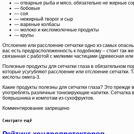
— отварные рыба и мясо, обязательно не жирные со
— бобовые
— соя
— нежирный творог и сыр
— вареные колбасы
— молоко и кисломолочные продукты
— крупы
Отслоение или расслоение сетчатки одно из самых опасных
вас есть предрасположенность к подобному – стоит так же
связанная с работой с мелкими частицами (древесная ил
Полезные продукты для сетчатки глаза в обязательном п
которые усугубляют расслоение или отслоение сетчатки. Т
кислоты омега-3.
Какие продукты полезны для сетчатки глаза? Это прежде 
употреблять различные тонизирующие напитки. Сетчатка в
боярышника и компотам из сухофруктов.
Комментирование запрещено
Смотрите ещё
Рейтинг хондропротекторов