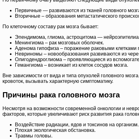
Первичные — развиваются из тканей головного мозга
Вторичные – образования метастатического происхожде
По клеточному составу рак мозга бывает:
Эпендимома, глиома, астроцитома — нейроэпителиал
Менингиома – рак мозговых оболочек.
Аденома гипофиза – поражение раковыми клетками 
Невриномы – новообразования развиваются из чере
Олигодендроглиома – проявляющиеся из вспомогател
Гемангиома – возникает из клеток сосудов мозга.
Вне зависимости от вида и типа опухолей головного мозг
кровоток, вызывать характерную симптоматику.
Причины рака головного мозга
Несмотря на возможности современной онкологии и невро
факторов, которые увеличивают риск развития рака головн
Воздействие радиации, ядов и токсинов на организм.
Плохая экологическая обстановка.
Травмы головы.