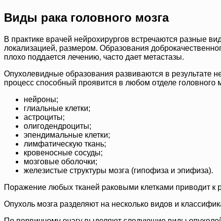
Виды рака головного мозга
В практике врачей нейрохирургов встречаются разные вид
локализацией, размером. Образования доброкачественного
плохо поддается лечению, часто дает метастазы.
Опухолевидные образования развиваются в результате не
процесс способный проявится в любом отделе головного мо
нейроны;
глиальные клетки;
астроциты;
олигодендроциты;
эпендимальные клетки;
лимфатическую ткань;
кровеносные сосуды;
мозговые оболочки;
железистые структуры мозга (гипофиза и эпифиза).
Поражение любых тканей раковыми клетками приводит к р
Опухоль мозга разделяют на несколько видов и классифик
По первичному очагу выделяют следующие виды опухоле