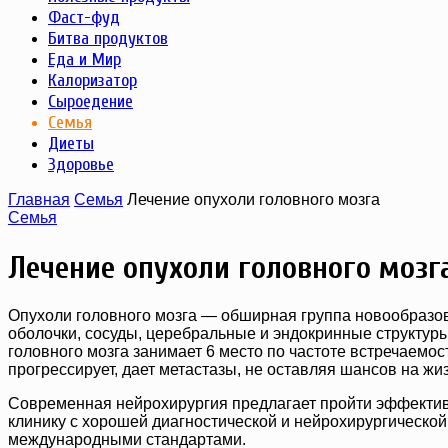
Фаст-фуд
Битва продуктов
Еда и Мир
Калоризатор
Сыроедение
Семья
Диеты
Здоровье
Главная
Семья
Лечение опухоли головного мозга
Семья
Лечение опухоли головного мозг
Опухоли головного мозга — обширная группа новообразов
оболочки, сосуды, церебральные и эндокринные структуры.
головного мозга занимает 6 место по частоте встречаемос
прогрессирует, дает метастазы, не оставляя шансов на жиз
Современная нейрохирургия предлагает пройти эффективн
клинику с хорошей диагностической и нейрохирургической
международными стандартами.