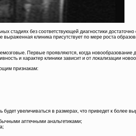
ьных стадиях без соответствующей диагностики достаточн
е выраженная клиника присутствует по мере роста образова
мозговые. Первые проявляются, когда новообразование да
вность и характер клиники зависит и от локализации ново
ющим признакам:
ь будет увеличиваться в размерах, что приведет к более в
обычными аптечными анальгетиками;
а;