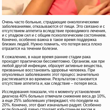
Очень часто больные, страдающие онкологическими
заболеваниями, отказываются от пищи. Это связано и с
отсутствием аппетита вследствие проводимого лечения,
и с упадком сил и с общим психологическим состоянием.
Конечно, особенно важна в такое время поддержка
близких людей. Нужно помнить, что потеря веса плохо
отразится на течении болезни.
К сожалению, в наше время ранние стадии рака
проходят практически бессимптомно. Организм, как при
любой другой инфекции, образует активные вещества,
призванные восстановить здоровье человека. При
опухолевых заболеваниях этот процесс значительно
растягивается во времени. Результатом становится
отсутствие аппетита и, как следствие – потеря веса.
Исследования показали, что к моменту установления
диагноза 40% больных отмечали снижение веса до 10%,
а еще 25% заболевших утверждают, что похудели на
20%. Конечно, этот факт изначально радует. Особенно
если больной давно страдает избыточным весом и