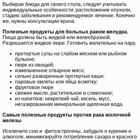
Выбирая блюда для своего стола, следует учитывать
индивидуальные особенности: расположение опухоли,
стадию заболевания и рекомендуемое лечение. Конечно
же, нужны консультации врача.
Полезные продукты для больных раком желудка.
Пища должна быть жидкой или желеобразной.
Разрешается жидкое пюре. Готовить желательно на пару.
протертые супы на слабом мясном или рыбном
бульоне;
пюре из овощей;
измельченное отварное мясо;
сильно разваренные протертые каши;
паровые омлеты или яйца всмятку;
фруктовое пюре
свежее масло, растительное и сливочное;
из напитков: некрепкий чай, кисель, мусс,
негазированная минеральная щелочная вода.
Самые полезные продукты против рака молочной
железы
Исключите сою и фитоэстрогены, забудьте о курении и
алкоголе, минимизируйте потребление сахара и красного