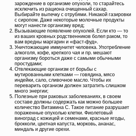
зарождение в организме опухоли, то старайтесь
исключить из рациона очищенный сахар.
Выбирайте выпечку с отрубями. Никакой газировки
с сиропом. Даже некоторые молочные продукты
могут нанести организму вред;
Вызывающие появление опухолей. Если кто — то
из ваших кровных родственников болел раком, то
вам вредны маргарин и «фаст-фуд».
Уничтожающие иммунитет человека. Употребление
алкоголя, кофе, крепкого чая и пр. мешают
организму бороться даже с самыми обычными
простудами;
Отвлекающие организм от борьбы с
мутированными клетками — говядина, мясо
индейки, сало, сливочное масло. Чтобы их
переварить организм должен затратить слишком
много энергии;
Полезные при раковых заболеваниях, в своем
составе должны содержать как можно большее
количество Витамина C. Такое питание разрушает
пораженные опухолью клетки. Фиолетовый
виноград с кожицей и семенами, красные ягоды,
брокколи, цветная капуста, морковь, ананас,
миндаль и другие орехи.