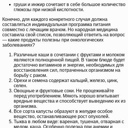
груши и инжир сочетают в себе большое количество
глюкозы при низкой кислотности.
Конечно, для каждого конкретного случая должна
составляться индивидуальная программа питания
совместно с лечащим врачом. Но народная медицина
составила свой список, позволяющий ответить на вопрос
— какие продукты полезны при онкологических
заболеваниях?
Различные каши в сочетании с фруктами и молоком
являются полноценной пищей. В таком блюде будет
достаточно витаминов и энергии, необходимых для
восстановления сил, потраченных организмом на
борьбу с раком.
Орехи и семена содержат кальций, железо, цинк,
селен.
Овощные и фруктовые соки. Не процеживайте
перед употреблением. Мякоть хорошо впитывает
вредные вещества и способствует выведению их из
организма.
Все сорта капусты образуют в желудке особое
вещество, останавливающее рост опухолей.
Тыква в любом виде: вареная, тушеная, отварная с
медом, каша. Особенно полезна при анемии и