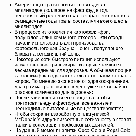
Американцы тратят почти сто пятьдесят
миллиардов долларов на фаст фуд в год,
невероятный рост, учитывая тот факт, что только в
семидесятые годы траты составляли всего шесть
миллиардов;
В процессе изготовления картофеля-фри,
получалось слишком много отходов. Эти отходы
начали использовать для производства
картофельного хэшбрауна – очень популярного
блюда на сегодняшний день;
Некоторые сети быстрого питания используют
искусственные транс-жиры, которые являются
весьма вредными для здоровья. А обычная порция
картошки-фри содержит около пяти граммов транс-
жиров. По мнению экспертов от здравоохранения,
два грамма транс-жиров в день уже чрезвычайно
опасное количество для здоровья;
После завершения всего процесса, чтобы
приготовить еду в фастфуде, все важные и
необходимые питательные вещества теряются;
Чтобы сохранитьзаработную платунизкой,
McDonald’s идругиеизвестные сетизачастую ставят
палки в колеса для профсоюзных деятелей;
На данный момент напитки Coca-Cola и Pepsi Cola
продаются во всех странах мира, исключение