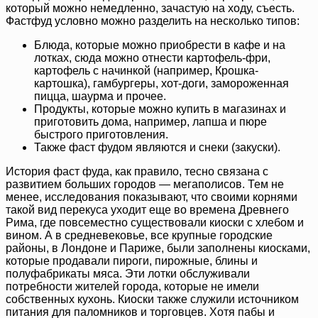
который можно немедленно, зачастую на ходу, съесть.
Фастфуд условно можно разделить на несколько типов:
Блюда, которые можно приобрести в кафе и на
лотках, сюда можно отнести картофель-фри,
картофель с начинкой (например, Крошка-
картошка), гамбургеры, хот-доги, замороженная
пицца, шаурма и прочее.
Продукты, которые можно купить в магазинах и
приготовить дома, например, лапша и пюре
быстрого приготовления.
Также фаст фудом являются и снеки (закуски).
История фаст фуда, как правило, тесно связана с
развитием больших городов — мегаполисов. Тем не
менее, исследования показывают, что своими корнями
такой вид перекуса уходит еще во времена Древнего
Рима, где повсеместно существовали киоски с хлебом и
вином. А в средневековье, все крупные городские
районы, в Лондоне и Париже, были заполнены киосками,
которые продавали пироги, пирожные, блины и
полуфабрикаты мяса. Эти лотки обслуживали
потребности жителей города, которые не имели
собственных кухонь. Киоски также служили источником
питания для паломников и торговцев. Хотя пабы и