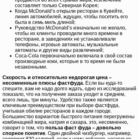
составляет только Северная Koрея;
Когда McDonald’s открыли ресторан в Кувейте,
линия автомобилей, ждущих, чтобы посетить его
была в семь миль длиной;
Руководство McDonald’s изначально не желало,
чтобы их клиенты проводили много времени в
ресторане, в заведениях не устанавливали
телефоны, игровые автоматы, музыкальные
автоматы и другие виды развлечений;
Coca-Cola первоначально включала в свой состав
производные коки, которые в то время не были
незаконными.
Скорость и относительно недорогая цена –
несомненные плюсы фастфуда.
Если вы куда-то
спешите, вам не надо долго ждать, одно из исследований
показало, что на получение заказа уходит в среднем,
всего лишь, три минуты. Удобство также является
ключевым преимуществом при выборе фастфуда,
учитывая обилие ресторанов в каждом городе.
Большинство вариантов быстрого питания перегружены
комбинацией жира, натрия и сахара, это, несомненно,
говорит о том, что
польза фаст фуда – довольно
спорное понятие
. Один двойной чизбургер, например,
содержит 830 калорий, если к нему добавить несколько