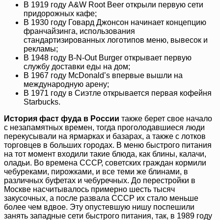
В 1919 году A&W Root Beer открыли первую сети
придорожных кафе;
В 1930 году Говард Джонсон начинает концепцию
франчайзинга, использования
стандартизированных логотипов меню, вывесок и
рекламы;
В 1948 году В-N-Out Burger открывает первую
службу доставки еды на дом;
В 1967 году McDonald’s впервые вышли на
международную арену;
В 1971 году в Сиэтле открывается первая кофейня
Starbucks.
История фаст фуда в России
также берет свое начало
с незапамятных времен, тогда проголодавшиеся люди
перекусывали на ярмарках и базарах, а также с лотков
торговцев в больших городах. В меню быстрого питания
на тот момент входили такие блюда, как блины, калачи,
оладьи. Во времена СССР, советских граждан кормили
чебуреками, пирожками, и все теми же блинами, в
различных буфетах и чебуречных. До перестройки в
Москве насчитывалось примерно шесть тысяч
закусочных, а после развала СССР их стало меньше
более чем вдвое. Эту опустевшую нишу поспешили
занять западные сети быстрого питания, так, в 1989 году