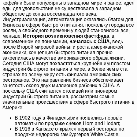
кофейни были популярны в западном мире и ранее, идея
еды для удовольствия не существовала в западном
обществе до конца восемнадцатого века.
Индустриализация, автоматизация оказались благом для
бизнеса в сфере быстрого питания, поскольку города все
росли, а свободного времени у людей становилось все
меньше.
История возникновения фастфуда
, в
современном ее понимании,
началась с США
, ведь
после Второй мировой войны, и роста американской
экономики, концепция быстрого питания прочно
закрепилась в качестве американского образа жизни.
Сегодня США могут похвастаться крупнейшим пластом
индустрии быстрого питания в мире, а более чем в ста
странах по всему миру есть филиалы американских
ресторанов. Это направление бизнеса обеспечивает
занятость около двух миллионов рабочих в США. А
поскольку США считается столицей или пионером
индустрии быстрого питания, рассмотрим самые
значительные происшествия в сфере быстрого питания в
Америке:
В 1902 году в Филадельфии появились первые
автоматы по продаже снеков Horn and Hodart;
В 1916 в Канзасе открылся первый ресторан по
продаже недорогих гамбургеров White Castle;