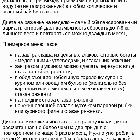
должно быть три. Между приемами пищи можно пить
воду (но не газированную) в любом количестве и
зеленый чай без сахара.
Диета на ряженке на неделю – самый сбалансированный
вариант, который дает возможность сбросить до 7-8 кг.
лишнего веса и повторять ее можно дважды в месяц.
Примерное меню такое:
на завтрак каша из цельных злаков, которые богаты
«медленными» углеводами, и стаканчик ряженки;
завтраком и ужином можно сделать перекус в виде
стакана той же ряженки;
в обед съешьте небольшую тарелочку супа на
курином или овощном бульоне (желательно без
картошки или с минимальным ее количеством),
стакан ряженки;
на полдник снова стакан ряженки;
на ужин овощной салат с кусочком паровой рыбки
или куриного филе и стакан ряженки.
Диета на ряженке и яблоках – это разгрузочная диета,
рассчитанная не более чем на два-три дня с
повторением не чаще 3 раз в месяц. Нужно употреблять
около 2 литров ряженки и 1 кг. яблок в день. За каждый