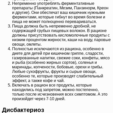
Непременно употреблять ферментативные
препараты (Панкреатин, Мезим, Панзинорм, Креон
и другие). Они обеспечат ваш кишечник нужными
ферментами, которые гибнут во время болезни и
пища не может полноценно перевариваться.
Пища должна быть непременно дробной, не
содержащей грубых пищевых волокон. В рационе
должны присутствовать кисломолочные продукты с
низким процентом жирности, каши на воду, паровые
овощи, омлеты.
Полностью исключаются из рациона, особенно в
диете для детей при кишечном гриппе, сладости,
газированные напитки, свежие соки, конфеты, мясо
и рыба (особенно жирных сортов), соленья и
маринады, копчености, бобовые, орехи и грибы.
Любые сухофрукты, фрукты и сырые овощи,
особенно те, которые производят слабительный
эффект, а также кофе и чай.
Включать в рацион все продукты, которые
находились под запретом, можно постепенно,
только после исчезновения всех симптомом. А это
произойдет через 7-10 дней.
Дисбактериоз