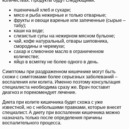
количествах. Продукты будут следующими:
пшеничный хлеб и сухари;
мясо и рыба нежирные и только отварные;
фрукты и овощи вареные или запеченные (сырые –
табу);
каши на воде;
слизистые супы на нежирном мясном бульоне;
чай, кофе натуральный, отвары шиповника,
смородины и черемухи;
сахар и сливочное масло в ограниченном
количестве;
яйцо в всмятку не более одного в день.
Симптомы при раздраженном кишечнике могут быть
схожи с симптомами более серьезных заболеваний –
воспаления или колита. Именно поэтому консультация
специалиста необходима сразу же. Врач поставит
диагноз и порекомендует лечение.
Диета при колите кишечника будет схожа с уже
известной, но с небольшими правками, которые внесет
специалист. А диету при воспалении кишечника можно
назначать только после определения причины
воспалительного процесса.