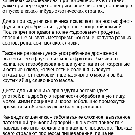
кишечных заболеваниях, при погрешностях в питании,
даже при переходе на непривычное питание, например в
отпуске в каких-нибудь экзотических странах.
Диета при вздутии кишечника исключает полностью фаст-
фуд и полуфабрикаты, сдобренные пищевой химией.
Под запрет попадают вполне «здоровые» продукты,
способные вызвать метеоризм: бобовые, капуста разных
сортов, репа, соя, молоко, сливки.
Также не рекомендуется употребление дрожжевой
выпечки, сухофруктов и сырых фруктов. Вызывают
излишнее газообразование шипучие напитки, жаренные
и острые блюда, копчености и соленья. Следует
отказаться от перловки, пшена, жирного мяса и рыба,
крутых яйиц, сливочного масла.
Диета для кишечника при вздутии рекомендует
употреблять дробную термически обработанную пищу,
маленькими порциями и через небольшие промежутки
времени, чтобы желудок не был переполнен.
Кандидоз кишечника – заболевание сложное, вызванное
патогенной грибковой флорой. Оно может привести к
нарушению многих жизненно важных процессов. Прежде
всего страдают процессы пищеварения, пища не