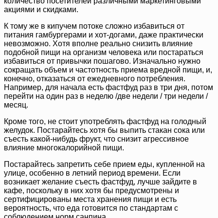
количество посетителей различными маркетинговыми
акциями и скидками.
К тому же в кипучем потоке сложно избавиться от
питания гамбургерами и хот-догами, даже практически
невозможно. Хотя вполне реально снизить влияние
подобной пищи на организм человека или постараться
избавиться от привычки пошагово. Изначально нужно
сокращать объем и частотность приема вредной пищи, и,
конечно, отказаться от ежедневного потребления.
Например, для начала есть фастфуд раз в три дня, потом
перейти на один раз в неделю /две недели / три недели /
месяц.
Кроме того, не стоит употреблять фастфуд на голодный
желудок. Постарайтесь хотя бы выпить стакан сока или
съесть какой-нибудь фрукт, что снизит агрессивное
влияние многокалорийной пищи.
Постарайтесь запретить себе прием еды, купленной на
улице, особенно в летний период времени. Если
возникает желание съесть фастфуд, лучше зайдите в
кафе, поскольку в них хотя бы предусмотрены и
сертифицированы места хранения пищи и есть
вероятность, что еда готовится по стандартам с
соблюдением норм санпина.