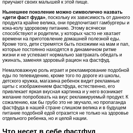
приучают своих малышей к этой пище.
Нынешнее поколение можно символично назвать
«дети фаст фуда»
, поскольку их зависимость от данного
продукта крайне велика, они предпочитают гамбургеры и
кока-колу здоровому питанию. Этому всячески
способствуют и родители, у которых часто не хватает
времени на приготовление домашней полезной еды.
Кроме того, дети стремятся быть похожими на мам и пап,
которые постоянно находятся в динамичном ритме
жизни и не успевают нормально завтракать обедать и
ужинать, заменяя здоровый рацион на фастфуд.
Немаловажную роль играет и рекламирование подобной
еды по телевидению, кроме того по дороге из школы,
детского кружка, магазина ребенок видит рекламные
щиты с изображением фастфуда, естественно, его
привлекает яркая вкусная картинка и у него возникает
желание попробовать на вкус рекламируемый продукт. К
сожалению, как бы грубо это не звучало, но пропаганда
фастфуда в нашей стране слишком велика и в будущем
питание подобной едой отразится не только на здоровье
отдельного ребенка, но и целой нации.
Что несет в себе фастфуд