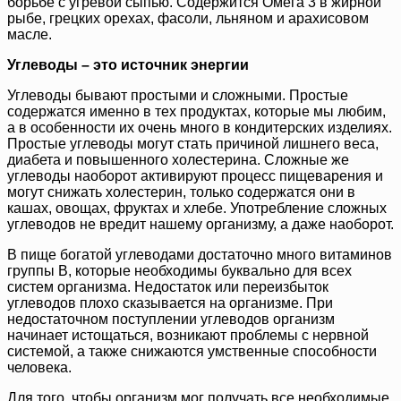
борьбе с угревой сыпью. Содержится Омега 3 в жирной
рыбе, грецких орехах, фасоли, льняном и арахисовом
масле.
Углеводы – это источник энергии
Углеводы бывают простыми и сложными. Простые
содержатся именно в тех продуктах, которые мы любим,
а в особенности их очень много в кондитерских изделиях.
Простые углеводы могут стать причиной лишнего веса,
диабета и повышенного холестерина. Сложные же
углеводы наоборот активируют процесс пищеварения и
могут снижать холестерин, только содержатся они в
кашах, овощах, фруктах и хлебе. Употребление сложных
углеводов не вредит нашему организму, а даже наоборот.
В пище богатой углеводами достаточно много витаминов
группы В, которые необходимы буквально для всех
систем организма. Недостаток или переизбыток
углеводов плохо сказывается на организме. При
недостаточном поступлении углеводов организм
начинает истощаться, возникают проблемы с нервной
системой, а также снижаются умственные способности
человека.
Для того, чтобы организм мог получать все необходимые