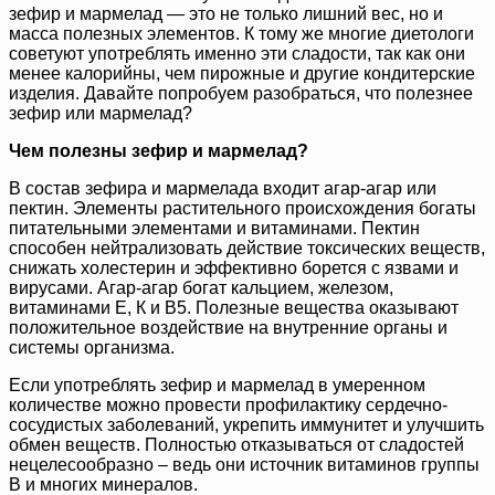
зефир и мармелад — это не только лишний вес, но и
масса полезных элементов. К тому же многие диетологи
советуют употреблять именно эти сладости, так как они
менее калорийны, чем пирожные и другие кондитерские
изделия. Давайте попробуем разобраться, что полезнее
зефир или мармелад?
Чем полезны зефир и мармелад?
В состав зефира и мармелада входит агар-агар или
пектин. Элементы растительного происхождения богаты
питательными элементами и витаминами. Пектин
способен нейтрализовать действие токсических веществ,
снижать холестерин и эффективно борется с язвами и
вирусами. Агар-агар богат кальцием, железом,
витаминами Е, К и В5. Полезные вещества оказывают
положительное воздействие на внутренние органы и
системы организма.
Если употреблять зефир и мармелад в умеренном
количестве можно провести профилактику сердечно-
сосудистых заболеваний, укрепить иммунитет и улучшить
обмен веществ. Полностью отказываться от сладостей
нецелесообразно – ведь они источник витаминов группы
В и многих минералов.