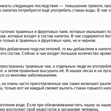
никнуть следующие последствия — повышение тревоги, про
 напитка потребуется ещё употребить стакан воды. В чае т
статочно травяных и фруктовых чаев, которые оказывают п
трав, которые входят в состав напитка. В чае содержится б
 только в травяных и фруктовых чаях, но и черном.
без добавления подсластителей, то мы добавляем в напито
его состав. Сейчас в чаи входит большое количество арома
ространены травяные чаи, а отдельные люди их употребляю
я, а затем правильно высушить её. В наших лесах и на луг
ся со многими заболеваниями.
 но очень часто приготовленные чаи также включают разли
а, только вот не каждый сможет выпить стакан горького нап
очтение воде. Если при обезвоживании пить чашку за чашко
но восполнит свой недостаток в организме человека.