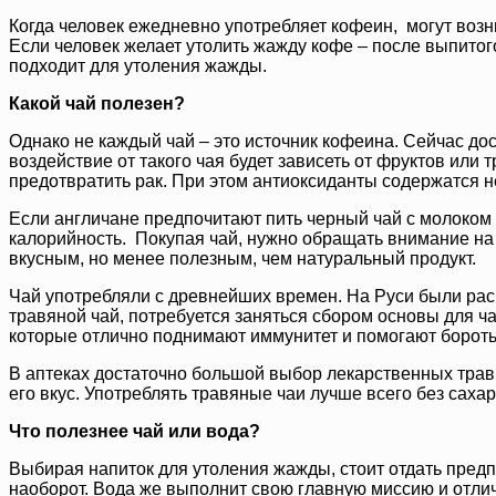
Когда человек ежедневно употребляет кофеин, могут воз
Если человек желает утолить жажду кофе – после выпитого
подходит для утоления жажды.
Какой чай полезен?
Однако не каждый чай – это источник кофеина. Сейчас до
воздействие от такого чая будет зависеть от фруктов или 
предотвратить рак. При этом антиоксиданты содержатся не
Если англичане предпочитают пить черный чай с молоком 
калорийность. Покупая чай, нужно обращать внимание на 
вкусным, но менее полезным, чем натуральный продукт.
Чай употребляли с древнейших времен. На Руси были расп
травяной чай, потребуется заняться сбором основы для ча
которые отлично поднимают иммунитет и помогают бороть
В аптеках достаточно большой выбор лекарственных трав,
его вкус. Употреблять травяные чаи лучше всего без сахар
Что полезнее чай или вода?
Выбирая напиток для утоления жажды, стоит отдать предп
наоборот. Вода же выполнит свою главную миссию и отлич