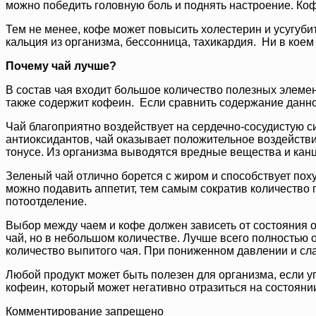
можно победить головную боль и поднять настроение. Коф
Тем не менее, кофе может повысить холестерин и усугуб
кальция из организма, бессонница, тахикардия. Ни в коем
Почему чай лучше?
В состав чая входит большое количество полезных элемен
также содержит кофеин. Если сравнить содержание данного
Чай благоприятно воздействует на сердечно-сосудистую
антиоксидантов, чай оказывает положительное воздействи
тонусе. Из организма выводятся вредные вещества и кан
Зеленый чай отлично борется с жиром и способствует по
можно подавить аппетит, тем самым сократив количество 
потоотделение.
Выбор между чаем и кофе должен зависеть от состояния о
чай, но в небольшом количестве. Лучше всего полностью 
количество выпитого чая. При пониженном давлении и сла
Любой продукт может быть полезен для организма, если уп
кофеин, который может негативно отразиться на состояни
Комментирование запрещено