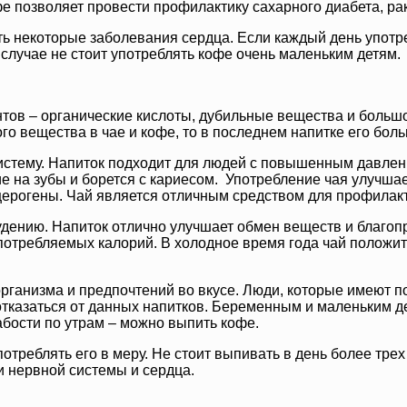
е позволяет провести профилактику сахарного диабета, рак
ить некоторые заболевания сердца. Если каждый день упо
 случае не стоит употреблять кофе очень маленьким детям.
тов – органические кислоты, дубильные вещества и большо
 вещества в чае и кофе, то в последнем напитке его больш
 систему. Напиток подходит для людей с повышенным давл
е на зубы и борется с кариесом. Употребление чая улучшае
церогены. Чай является отличным средством для профилакт
худению. Напиток отлично улучшает обмен веществ и благо
потребляемых калорий. В холодное время года чай положите
рганизма и предпочтений во вкусе. Люди, которые имеют п
отказаться от данных напитков. Беременным и маленьким де
бости по утрам – можно выпить кофе.
отреблять его в меру. Не стоит выпивать в день более трех
и нервной системы и сердца.